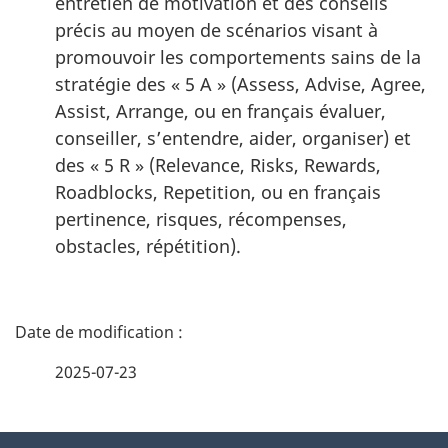
entretien de motivation et des conseils
précis au moyen de scénarios visant à
promouvoir les comportements sains de la
stratégie des « 5 A » (
Assess, Advise, Agree,
Assist, Arrange
, ou en français évaluer,
conseiller, s’entendre, aider, organiser) et
des « 5 R » (
Relevance, Risks, Rewards,
Roadblocks, Repetition
, ou en français
pertinence, risques, récompenses,
obstacles, répétition).
D
é
2025-07-23
t