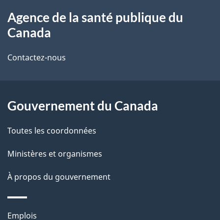
À
a
Agence de la santé publique du
propos
i
Canada
de
l
Contactez-nous
ce
s
site
d
Gouvernement du Canada
e
l
Toutes les coordonnées
a
Ministères et organismes
p
À propos du gouvernement
a
g
Thèmes
Emplois