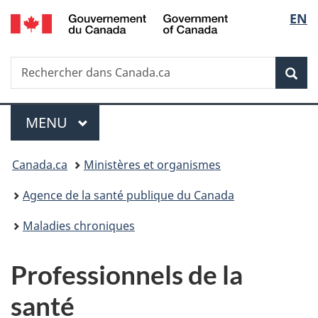
/
Sélec
EN
Passer
Passer
Passer
Government
au
à
à
de
of
contenu
«
la
Canada
Recherche
Rechercher
principal
Au
version
Rec
la
dans
sujet
HTML
Canada.ca
du
simplifiée
langu
Menu
gouvernement
MENU
PRINCIPAL
»
Vous
Canada.ca
Ministères et organismes
êtes
Agence de la santé publique du Canada
ici :
Maladies chroniques
Professionnels de la
santé