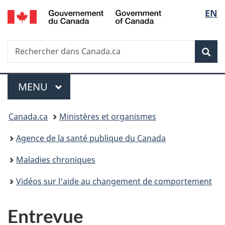
/
Sélec
EN
Passer
Passer
Passer
Government
au
à
à
de
of
contenu
«
la
Canada
Recherche
Rechercher
principal
Au
version
Rec
la
dans
sujet
HTML
Canada.ca
du
simplifiée
langu
Menu
gouvernement
MENU
PRINCIPAL
»
Vous
Canada.ca
Ministères et organismes
êtes
Agence de la santé publique du Canada
ici :
Maladies chroniques
Vidéos sur l'aide au changement de comportement
Entrevue