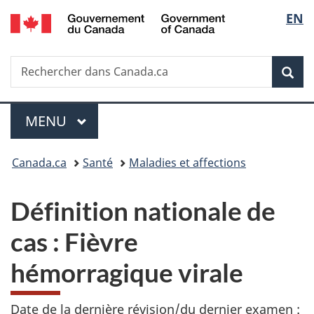
/
Sélec
EN
Passer
Passer
Passer
Government
au
à
à
de
of
contenu
«
la
Canada
Recherche
Rechercher
principal
Au
version
Rec
la
dans
sujet
HTML
Canada.ca
du
simplifiée
langu
Menu
gouvernement
MENU
PRINCIPAL
»
Vous
Canada.ca
Santé
Maladies et affections
êtes
Définition nationale de
ici :
cas : Fièvre
hémorragique virale
Date de la dernière révision/du dernier examen :