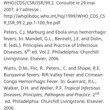
WHO/CDS/CSR/ISR/99.2. Consulté le 29 mai
2007, à l’adresse :
http://whqlibdoc.who.int/hq/1999/WHO_CDS_CS
R_ISR_99.2_pp.1-100_fre.pdf
Peters, C.J. Marburg and Ebola virus hemorrhagic
fevers. In: Mandell, G.L., Bennett, J.E. and Dolin,
R. (eds.). Principles and Practice of Infectious
th
Diseases. 6
ed. Vol 2. Philadelphia: Churchill
Livingstone. Elsevier, 2006.
Watts, D.M., Flic, R., Peters., C. and Shope, R.E.
Bunyaviral fevers: Rift Valley Fever and Crimean-
Congo Hemorrhagic Fever. In: Guerrant, R.L.,
Walker, D.H. and Weller, P.F.
Tropical Infectious
nd
Diseases. Principles, Pathogens and Practice
. 2
ed. Philadelphia: Churchill Livingstone. Elsevier.
2006.