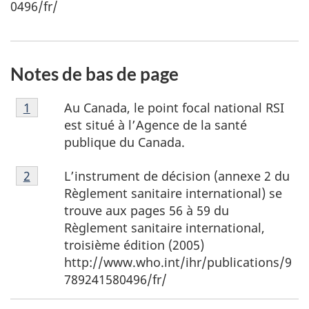
0496/fr/
Notes de bas de page
Note
Au Canada, le point focal national RSI
Retour à la référence de la note de bas de page
1
de
est situé à l’Agence de la santé
bas
publique du Canada.
de
Note
page
L’instrument de décision (annexe 2 du
Retour à la référence de la note de bas de page
2
de
1
Règlement sanitaire international) se
bas
trouve aux pages 56 à 59 du
de
Règlement sanitaire international,
page
troisième édition (2005)
2
http://www.who.int/ihr/publications/9
789241580496/fr/