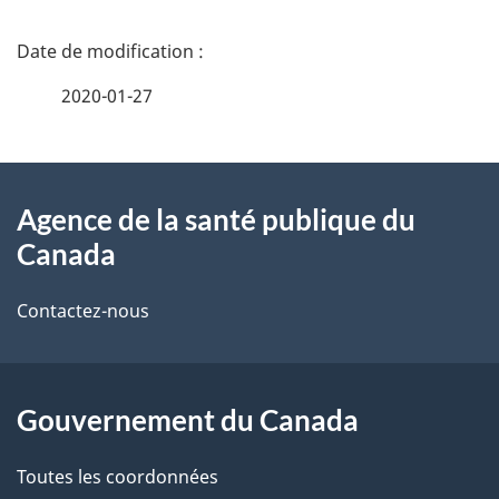
D
é
2020-01-27
t
À
a
Agence de la santé publique du
propos
i
Canada
de
l
Contactez-nous
ce
s
site
d
Gouvernement du Canada
e
l
Toutes les coordonnées