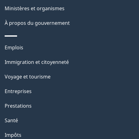
a
Ministères et organismes
p
À propos du gouvernement
a
g
Thèmes
Emplois
et
e
Immigration et citoyenneté
sujets
Voyage et tourisme
Entreprises
Prestations
Santé
Impôts