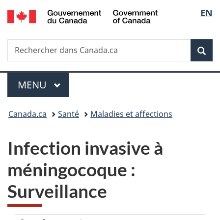
/
Sélec
EN
Passer
Passer
Passer
Government
au
à
à
de
of
contenu
«
la
Canada
Recherche
Rechercher
principal
Au
version
Rec
la
dans
sujet
HTML
Canada.ca
du
simplifiée
langu
Menu
gouvernement
MENU
PRINCIPAL
»
Vous
Canada.ca
Santé
Maladies et affections
êtes
Infection invasive à
ici :
méningocoque :
Surveillance