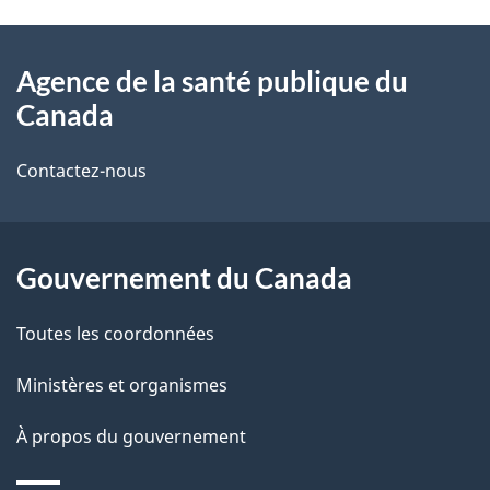
t
À
a
Agence de la santé publique du
propos
i
Canada
de
l
Contactez-nous
ce
s
site
d
Gouvernement du Canada
e
l
Toutes les coordonnées
a
Ministères et organismes
p
À propos du gouvernement
a