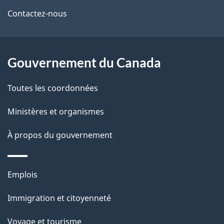
de
l
Contactez-nous
ce
s
site
d
Gouvernement du Canada
e
l
Toutes les coordonnées
a
Ministères et organismes
p
À propos du gouvernement
a
g
Thèmes
Emplois
et
e
Immigration et citoyenneté
sujets
Voyage et tourisme