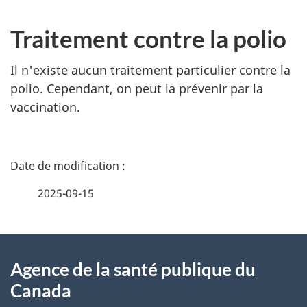
Traitement contre la polio
Il n'existe aucun traitement particulier contre la
polio. Cependant, on peut la prévenir par la
vaccination.
D
é
2025-09-15
t
À
a
Agence de la santé publique du
propos
i
Canada