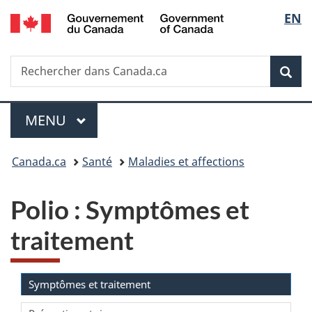
/
Sélec
EN
Passer
Passer
Passer
Government
au
à
à
de
of
contenu
«
la
Canada
Recherche
Rechercher
principal
Au
version
Rec
la
dans
sujet
HTML
Canada.ca
du
simplifiée
langu
Menu
gouvernement
MENU
PRINCIPAL
»
Vous
Canada.ca
Santé
Maladies et affections
êtes
Polio : Symptômes et
ici :
traitement
Symptômes et traitement