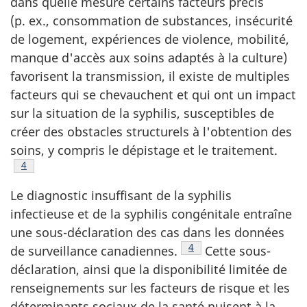
dans quelle mesure certains facteurs précis
(p. ex., consommation de substances, insécurité
de logement, expériences de violence, mobilité,
manque d'accès aux soins adaptés à la culture)
favorisent la transmission, il existe de multiples
facteurs qui se chevauchent et qui ont un impact
sur la situation de la syphilis, susceptibles de
créer des obstacles structurels à l'obtention des
soins, y compris le dépistage et le traitement.
Note de bas de page
4
Le diagnostic insuffisant de la syphilis
infectieuse et de la syphilis congénitale entraîne
une sous-déclaration des cas dans les données
Note de bas de page
4
de surveillance canadiennes.
Cette sous-
déclaration, ainsi que la disponibilité limitée de
renseignements sur les facteurs de risque et les
déterminants sociaux de la santé nuisent à la