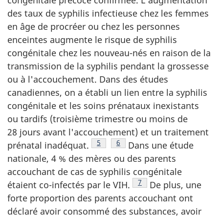
des taux de syphilis infectieuse chez les femmes
en âge de procréer ou chez les personnes
enceintes augmente le risque de syphilis
congénitale chez les nouveau-nés en raison de la
transmission de la syphilis pendant la grossesse
ou à l'accouchement. Dans des études
canadiennes, on a établi un lien entre la syphilis
congénitale et les soins prénataux inexistants
ou tardifs (troisième trimestre ou moins de
28 jours avant l'accouchement) et un traitement
Note de bas de page
5
Note de bas de page
6
prénatal inadéquat.
Dans une étude
nationale, 4 % des mères ou des parents
accouchant de cas de syphilis congénitale
Note de bas de page
7
étaient co-infectés par le VIH.
De plus, une
forte proportion des parents accouchant ont
déclaré avoir consommé des substances, avoir