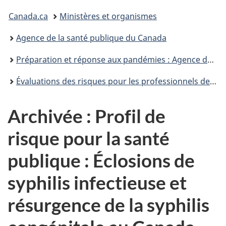
Vous
Canada.ca
Ministères et organismes
êtes
Agence de la santé publique du Canada
ici :
Préparation et réponse aux pandémies : Agence de la santé publique du Canada
Évaluations des risques pour les professionnels de la santé publique
Archivée : Profil de
risque pour la santé
publique : Éclosions de
syphilis infectieuse et
résurgence de la syphilis