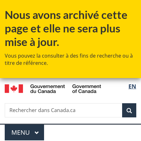
Passer
Passer
Passer
Nous avons archivé cette
au
à
à
contenu
«
la
page et elle ne sera plus
principal
Au
version
sujet
HTML
mise à jour.
du
simplifiée
gouvernement
Vous pouvez la consulter à des fins de recherche ou à
»
titre de référence.
/
Sélec
EN
Government
de
of
Canada
Recherche
Rechercher
Rec
la
dans
Canada.ca
langu
Menu
MENU
PRINCIPAL