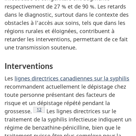
respectivement de 27 % et de 90 %. Les retards
dans le diagnostic, surtout dans le contexte des
obstacles à l'accès aux soins, tels que dans les
régions rurales et éloignées, contribuent à
retarder les interventions, permettant de ce fait
une transmission soutenue.
Interventions
Les
lignes directrices canadiennes sur la syphilis
recommandent actuellement le dépistage chez
toute personne présentant des facteurs de
risque et un dépistage répété pendant la
Note de bas de page
12
grossesse.
Les lignes directrices sur le
traitement de la syphilis infectieuse indiquent un
régime de benzathine-pénicilline, bien que le
traitement puisse être plus complexe pour la