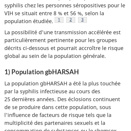
syphilis chez les personnes séropositives pour le
VIH se situait entre 8 % et 56 %, selon la
Note de bas de page
1
Note de bas de page
2
Note de bas de page
3
population étudiée.
La possibilité d'une transmission accélérée est
particulièrement pertinente pour les groupes
décrits ci-dessous et pourrait accroître le risque
global au sein de la population générale.
1) Population gbHARSAH
La population gbHARSAH a été la plus touchée
par la syphilis infectieuse au cours des
25 dernières années. Des éclosions continuent
de se produire dans cette population, sous
l'influence de facteurs de risque tels que la
multiplicité des partenaires sexuels et la
consommation de substances ou le chemsex