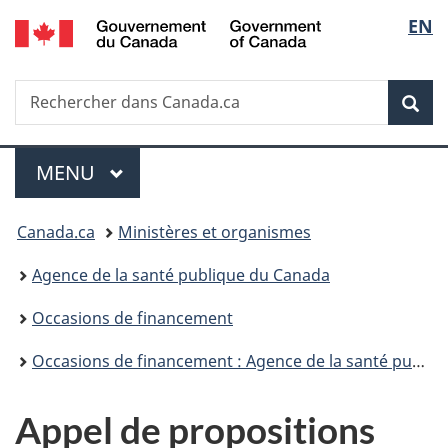
/
Sélec
EN
Passer
Passer
Passer
Government
au
à
à
de
of
contenu
«
la
Canada
Recherche
Rechercher
principal
Au
version
Rec
la
dans
sujet
HTML
Canada.ca
du
simplifiée
langu
Menu
gouvernement
MENU
PRINCIPAL
»
Vous
Canada.ca
Ministères et organismes
êtes
Agence de la santé publique du Canada
ici :
Occasions de financement
Occasions de financement : Agence de la santé publique du Canada et Santé Canada
Appel de propositions