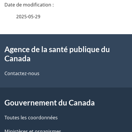
D
é
2025-05-29
t
À
a
Agence de la santé publique du
propos
i
Canada
de
l
Contactez-nous
ce
s
site
d
Gouvernement du Canada
e
l
Toutes les coordonnées
a
Ministères et organismes