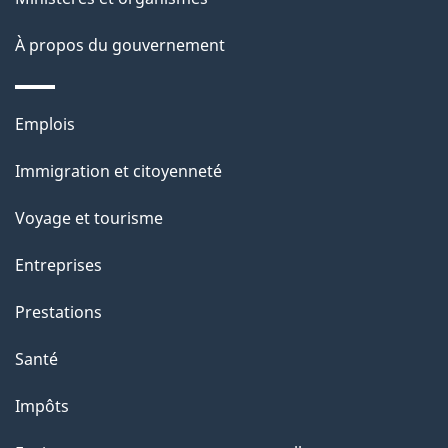
p
À propos du gouvernement
a
g
Thèmes
Emplois
et
e
Immigration et citoyenneté
sujets
Voyage et tourisme
Entreprises
Prestations
Santé
Impôts