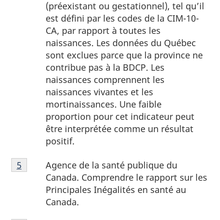
(préexistant ou gestationnel), tel qu’il
est défini par les codes de la CIM-10-
CA, par rapport à toutes les
naissances. Les données du Québec
sont exclues parce que la province ne
contribue pas à la BDCP. Les
naissances comprennent les
naissances vivantes et les
mortinaissances. Une faible
proportion pour cet indicateur peut
être interprétée comme un résultat
positif.
5
Agence de la santé publique du
Retour à la référence de la note de bas de page
5
Canada. Comprendre le rapport sur les
Principales Inégalités en santé au
Canada.