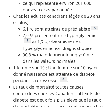
ce qui représente environ 201 000
nouveaux cas par année.
Chez les adultes canadiens (âgés de 20 ans
et plus)
Note de
3
6,1 % sont atteints de prédiabète
7,0 % présentent une hyperglycémie
Note de bas de page
3
et 1,7 % vivent avec une
hyperglycémie non diagnostiquée
90,3 % maintiennent leur glycémie
dans les valeurs normales
1 femme sur 10 : Une femme sur 10 ayant
donné naissance est atteinte de diabète
Note de bas de page
4
pendant sa grossesse
.
Le taux de mortalité toutes causes
confondues chez les Canadiens atteints de
diabète est deux fois plus élevé que le taux
de mortalité toutes causes confondues chez