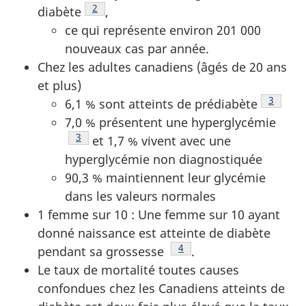
Note de bas de page
2
diabète
,
ce qui représente environ 201 000
nouveaux cas par année.
Chez les adultes canadiens (âgés de 20 ans
et plus)
Note de
3
6,1 % sont atteints de prédiabète
7,0 % présentent une hyperglycémie
Note de bas de page
3
et 1,7 % vivent avec une
hyperglycémie non diagnostiquée
90,3 % maintiennent leur glycémie
dans les valeurs normales
1 femme sur 10 : Une femme sur 10 ayant
donné naissance est atteinte de diabète
Note de bas de page
4
pendant sa grossesse
.
Le taux de mortalité toutes causes
confondues chez les Canadiens atteints de