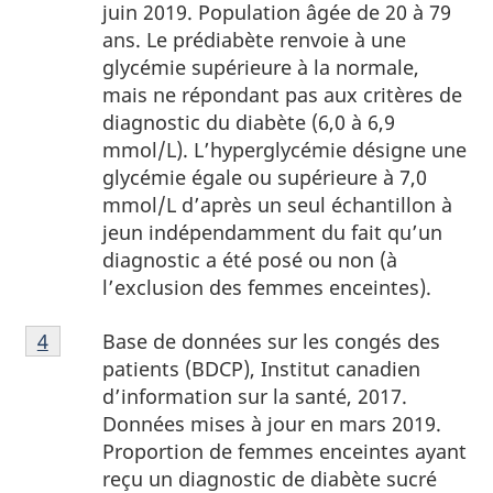
juin 2019. Population âgée de 20 à 79
ans. Le prédiabète renvoie à une
glycémie supérieure à la normale,
mais ne répondant pas aux critères de
diagnostic du diabète (6,0 à 6,9
mmol/L). L’hyperglycémie désigne une
glycémie égale ou supérieure à 7,0
mmol/L d’après un seul échantillon à
jeun indépendamment du fait qu’un
diagnostic a été posé ou non (à
l’exclusion des femmes enceintes).
4
Base de données sur les congés des
Retour à la référence de la note de bas de page
4
patients (BDCP), Institut canadien
d’information sur la santé, 2017.
Données mises à jour en mars 2019.
Proportion de femmes enceintes ayant
reçu un diagnostic de diabète sucré