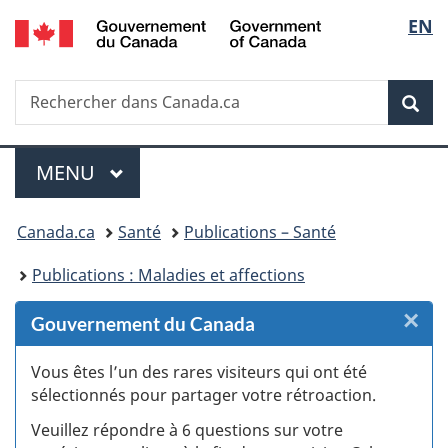
/
Sélec
EN
Passer
Passer
Passer
Passer
Government
au
au
à
à
de
of
Gestionnaire
contenu
«
la
Canada
Recherche
Rechercher
des
principal
Au
version
Rec
la
dans
Invitations
sujet
HTML
Canada.ca
du
simplifiée
langu
Menu
gouvernement
MENU
PRINCIPAL
»
Vous
Canada.ca
Santé
Publications – Santé
êtes
Publications : Maladies et affections
ici :
×
F
Gouvernement du Canada
:
Vous êtes l’un des rares visiteurs qui ont été
sélectionnés pour partager votre rétroaction.
S
Veuillez répondre à 6 questions sur votre
d