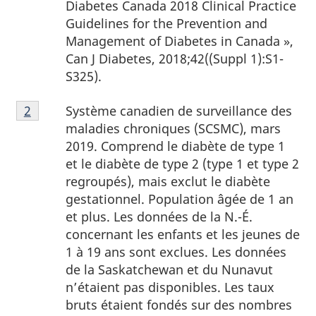
Diabetes Canada 2018 Clinical Practice
Guidelines for the Prevention and
Management of Diabetes in Canada »,
Can J Diabetes, 2018;42((Suppl 1):S1-
S325).
2
Système canadien de surveillance des
Retour à la
2
référence de la note de bas de page
maladies chroniques (SCSMC), mars
2019. Comprend le diabète de type 1
et le diabète de type 2 (type 1 et type 2
regroupés), mais exclut le diabète
gestationnel. Population âgée de 1 an
et plus. Les données de la N.-É.
concernant les enfants et les jeunes de
1 à 19 ans sont exclues. Les données
de la Saskatchewan et du Nunavut
n’étaient pas disponibles. Les taux
bruts étaient fondés sur des nombres