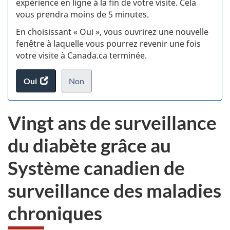
expérience en ligne à la fin de votre visite. Cela
vous prendra moins de 5 minutes.
si
En choisissant « Oui », vous ouvrirez une nouvelle
w
fenêtre à laquelle vous pourrez revenir une fois
votre visite à Canada.ca terminée.
(t
Oui
accéder
Non
d
au
je
.
sondage.
ne
Vingt ans de surveillance
veux
pas
du diabète grâce au
participer
au
Système canadien de
sondage
du
surveillance des maladies
site
web,
chroniques