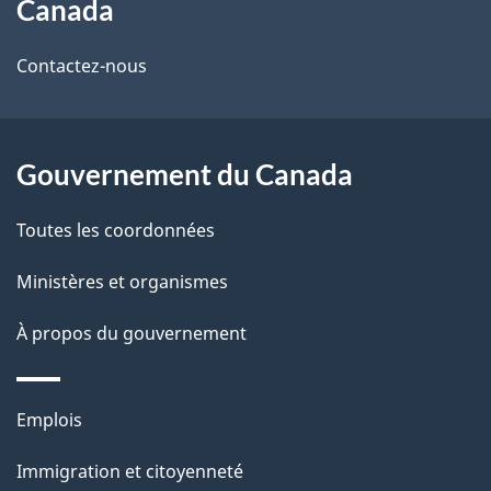
Canada
de
l
Contactez-nous
ce
s
site
d
Gouvernement du Canada
e
l
Toutes les coordonnées
a
Ministères et organismes
p
À propos du gouvernement
a
g
Thèmes
Emplois
et
e
Immigration et citoyenneté
sujets