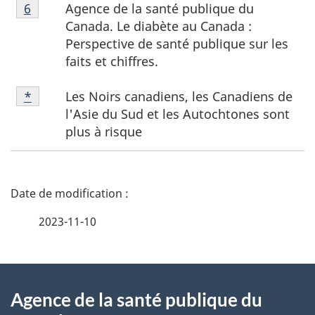
6
Agence de la santé publique du
Retour à la référence de la note de bas de page
6
Canada. Le diabète au Canada :
Perspective de santé publique sur les
faits et chiffres.
*
Les Noirs canadiens, les Canadiens de
Retour à la référence de la note de bas de page
*
l'Asie du Sud et les Autochtones sont
plus à risque
D
é
2023-11-10
t
À
a
Agence de la santé publique du
propos
i