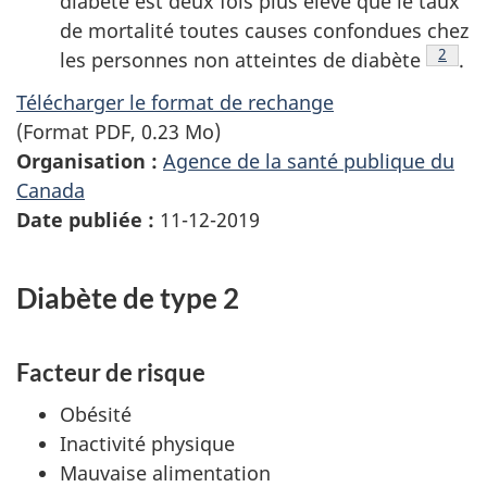
diabète est deux fois plus élevé que le taux
de mortalité toutes causes confondues chez
Note d
2
les personnes non atteintes de diabète
.
Télécharger le format de rechange
(Format PDF, 0.23 Mo)
Organisation :
Agence de la santé publique du
Canada
Date publiée :
11-12-2019
Diabète de type 2
Facteur de risque
Obésité
Inactivité physique
Mauvaise alimentation