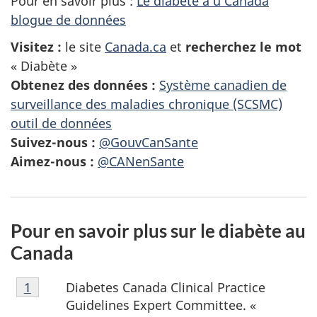
Pour en savoir plus :
Le diabète a u Canada
blogue de données
Visitez :
le site
Canada.ca
et
recherchez le mot
« Diabète »
Obtenez des données :
Système canadien de
surveillance des maladies chronique (SCSMC)
outil de données
Suivez-nous :
@GouvCanSante
Aimez-nous :
@CANenSante
Pour en savoir plus sur le diabète au
Canada
1
Diabetes Canada Clinical Practice
Retour à la
1
référence de la note de bas de page
Guidelines Expert Committee. «