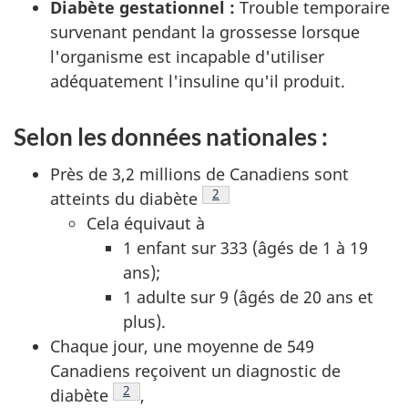
Diabète gestationnel :
Trouble temporaire
survenant pendant la grossesse lorsque
l'organisme est incapable d'utiliser
adéquatement l'insuline qu'il produit.
Selon les données nationales :
Près de 3,2 millions de Canadiens sont
Note de bas de page
2
atteints du diabète
Cela équivaut à
1 enfant sur 333 (âgés de 1 à 19
ans);
1 adulte sur 9 (âgés de 20 ans et
plus).
Chaque jour, une moyenne de 549
Canadiens reçoivent un diagnostic de
Note de bas de page
2
diabète
,