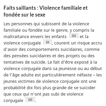
Faits saillants : Violence familiale et
fondée sur le sexe
Les personnes qui subissent de la violence
familiale ou fondée sur le genre, y compris la
Note de bas de page
xix
maltraitance envers les enfants
et la
Note de bas de page
xx
violence conjugale
, courent un risque accru
d'avoir des comportements suicidaires, comme
des pensées suicidaires et des projets ou des
tentatives de suicide. Le fait d'être exposé à la
violence conjugale dans sa jeunesse ou au début
de l'âge adulte est particulièrement néfaste – les
jeunes victimes de violence conjugale ont une
probabilité dix fois plus grande de se suicider
que ceux qui n'ont pas subi de violence
Note de bas de page
xxi
conjugale
.