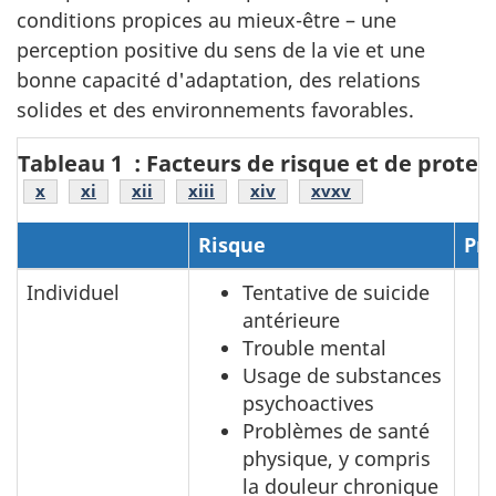
conditions propices au mieux-être – une
perception positive du sens de la vie et une
bonne capacité d'adaptation, des relations
solides et des environnements favorables.
Tableau 1 : Facteurs de risque et de protec
Note de bas de page
x
Note de bas de page
xi
Note de bas de page
xii
Note de bas de page
xiii
Note de bas de page
xiv
xv
Note de bas de pag
xv
Risque
Pro
Individuel
Tentative de suicide
antérieure
Trouble mental
Usage de substances
psychoactives
Problèmes de santé
physique, y compris
la douleur chronique