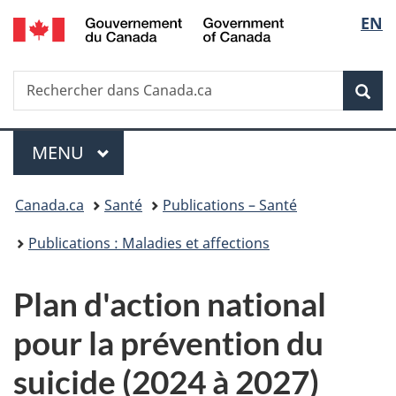
/
Sélec
EN
Passer
Passer
Passer
Government
au
à
à
de
of
contenu
«
la
Canada
Recherche
Rechercher
principal
Au
version
Rec
la
dans
sujet
HTML
Canada.ca
du
simplifiée
langu
Menu
gouvernement
MENU
PRINCIPAL
»
Vous
Canada.ca
Santé
Publications – Santé
êtes
Publications : Maladies et affections
ici :
Plan d'action national
pour la prévention du
suicide (2024 à 2027)