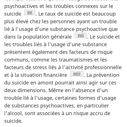
psychoactives et les troubles connexes sur le
Note de bas de page
xvi
suicide
. Le taux de suicide est beaucoup
plus élevé chez les personnes ayant un trouble
lié à l'usage d'une substance psychoactive que
Note de bas de page
xvii
dans la population générale
. Le suicide et
les troubles liés à l'usage d'une substance
présentent également des facteurs de risque
communs, comme les traumatismes et les
facteurs de stress liés à l'activité professionnelle
Note de bas de page
xviii
et à la situation financière
. La prévention
du suicide en amont pourrait ainsi agir sur ces
deux dimensions. Même en l'absence d'un
trouble lié à l'usage, certaines formes d'usage
de substances psychoactives, en particulier
l'alcool, sont associées à un risque accru de
suicide.