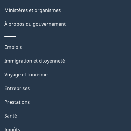
a
Ministères et organismes
p
À propos du gouvernement
a
g
Thèmes
Emplois
et
e
Immigration et citoyenneté
sujets
Voyage et tourisme
Entreprises
Prestations
Santé
Impôts