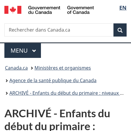
/
Sélec
EN
Passer
Passer
Passer
Government
au
à
à
de
of
contenu
«
la
Canada
Recherche
Rechercher
principal
Au
version
Rec
la
dans
sujet
HTML
Canada.ca
du
simplifiée
langu
Menu
gouvernement
MENU
PRINCIPAL
»
Vous
Canada.ca
Ministères et organismes
êtes
Agence de la santé publique du Canada
ici :
ARCHIVÉ - Enfants du début du primaire : niveaux de développement et consommation prénatale d’alcool et de tabac par la mère et exposition postnatale à la consommation d’alcool et de tabac
ARCHIVÉ - Enfants du
début du primaire :