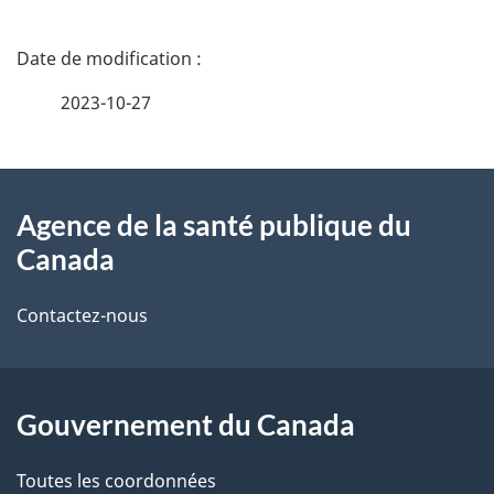
D
é
2023-10-27
t
À
a
Agence de la santé publique du
propos
i
Canada
de
l
Contactez-nous
ce
s
site
d
Gouvernement du Canada
e
l
Toutes les coordonnées