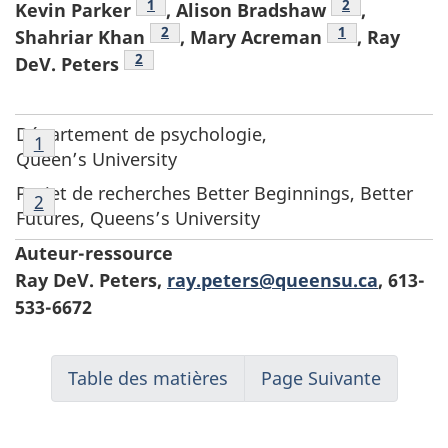
Footnote
1
Footnote
2
Kevin Parker
, Alison Bradshaw
,
Footnote
2
Footnote
1
Shahriar Khan
, Mary Acreman
, Ray
Footnote
2
DeV. Peters
Notes
Département de psychologie,
Retour à la référence de la note de bas de page
1
de
Queen’s University
bas
Notes
Projet de recherches
Better Beginnings, Better
Retour à la référence de la note de bas de page
2
de
de
Futures, Queens’s University
page
bas
Auteur-ressource
1
de
Ray DeV. Peters
,
ray.peters@queensu.ca
, 613-
page
533-6672
2
Table des matières
Page Suivante