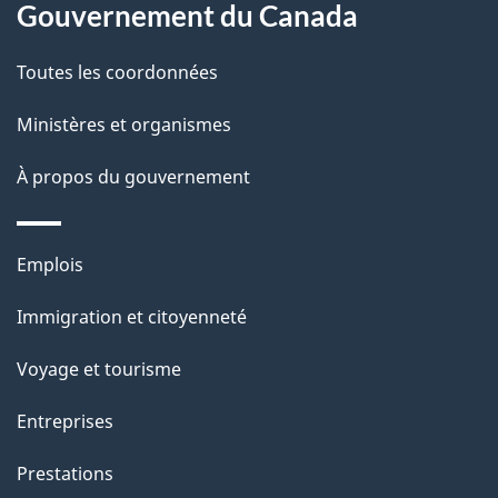
Gouvernement du Canada
propos
i
de
l
Toutes les coordonnées
ce
s
Ministères et organismes
site
d
À propos du gouvernement
e
l
Thèmes
Emplois
et
a
Immigration et citoyenneté
sujets
p
Voyage et tourisme
a
Entreprises
g
Prestations