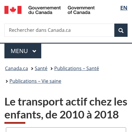
/
Sélec
EN
Passer
Passer
Passer
Government
au
à
à
de
of
contenu
«
la
Canada
Recherche
Rechercher
principal
Au
version
Rec
la
dans
sujet
HTML
Canada.ca
du
simplifiée
langu
Menu
gouvernement
MENU
PRINCIPAL
»
Vous
Canada.ca
Santé
Publications – Santé
êtes
Publications – Vie saine
ici :
Le transport actif chez les
enfants, de 2010 à 2018