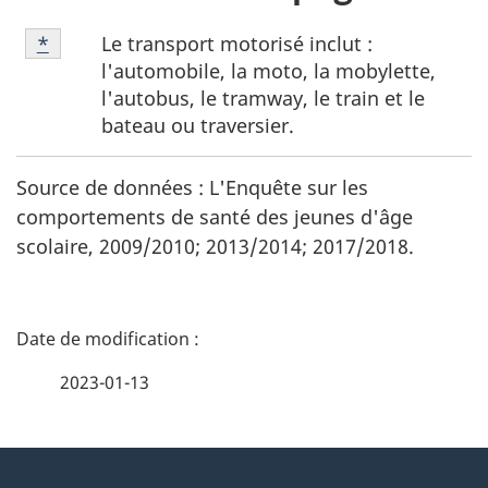
Note
Le transport motorisé inclut :
Retour à la référence de la note de bas de page
*
de
l'automobile, la moto, la mobylette,
bas
l'autobus, le tramway, le train et le
de
bateau ou traversier.
page
*
Source de données : L'Enquête sur les
comportements de santé des jeunes d'âge
scolaire, 2009/2010; 2013/2014; 2017/2018.
D
é
2023-01-13
t
À
a