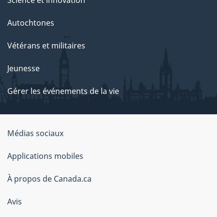
Science et innovation
Autochtones
Vétérans et militaires
Jeunesse
Gérer les événements de la vie
Organisation
Médias sociaux
du
Applications mobiles
gouvernement
du
À propos de Canada.ca
Canada
Avis