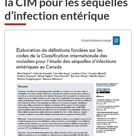
la CIM pour les séquelles
au
d’infection entérique
sondage
du
site
web,