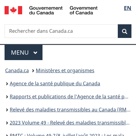
/
Sélec
EN
Passer
Passer
Passer
Passer
Government
au
au
à
à
de
of
Gestionnaire
contenu
«
la
Canada
Recherche
Rechercher
des
principal
Au
version
Rec
la
dans
Invitations
sujet
HTML
Canada.ca
du
simplifiée
langu
Menu
gouvernement
MENU
PRINCIPAL
»
Vous
Canada.ca
Ministères et organismes
êtes
Agence de la santé publique du Canada
ici :
Rapports et publications de l'Agence de la santé publique du Canada
Relevé des maladies transmissibles au Canada (RMTC)
2023 Volume 49 - Relevé des maladies transmissibles au Canada (RMTC)
RMTC : Volume 49-7/8, juillet/août 2023 : Les maladies entériques : un problème de santé important au Canada