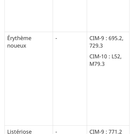
Érythème
-
CIM-9 : 695.2,
noueux
729.3
CIM-10 : L52,
M79.3
Listériose
-
CIM-9 : 771.2