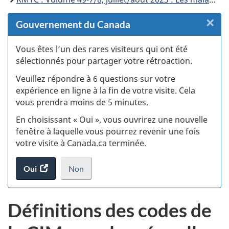
×
F
Gouvernement du Canada
:
Vous êtes l’un des rares visiteurs qui ont été
sélectionnés pour partager votre rétroaction.
S
Veuillez répondre à 6 questions sur votre
d
expérience en ligne à la fin de votre visite. Cela
vous prendra moins de 5 minutes.
si
En choisissant « Oui », vous ouvrirez une nouvelle
w
fenêtre à laquelle vous pourrez revenir une fois
votre visite à Canada.ca terminée.
(t
Oui
accéder
Non
d
au
je
.
sondage.
ne
Définitions des codes de
veux
pas
participer