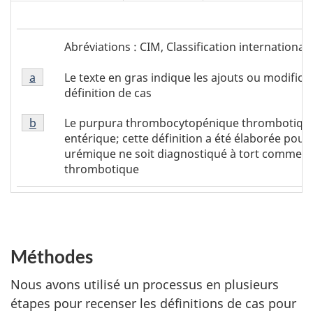
Tableau
Tableau
Abréviations : CIM, Classification internationale
1
1
Tableau
-
Le texte en gras indique les ajouts ou modifica
Return to
a
referrer
Tableau 1 footnote
footnote
1
Abréviations
définition de cas
footnote
Tableau
a
Le purpura thrombocytopénique thrombotique n
Return to
b
referrer
Tableau 1 footnote
1
entérique; cette définition a été élaborée pou
footnote
urémique ne soit diagnostiqué à tort comme 
b
thrombotique
Méthodes
Nous avons utilisé un processus en plusieurs
étapes pour recenser les définitions de cas pour