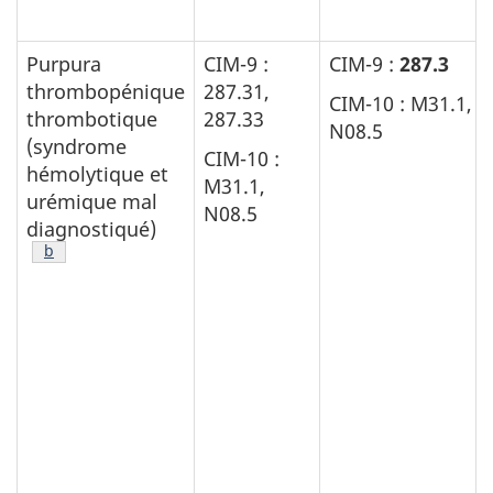
Purpura
CIM-9 :
CIM-9 :
287.3
thrombopénique
287.31,
CIM-10 : M31.1,
thrombotique
287.33
N08.5
(syndrome
CIM-10 :
hémolytique et
M31.1,
urémique mal
N08.5
diagnostiqué)
Note de bas de page
b