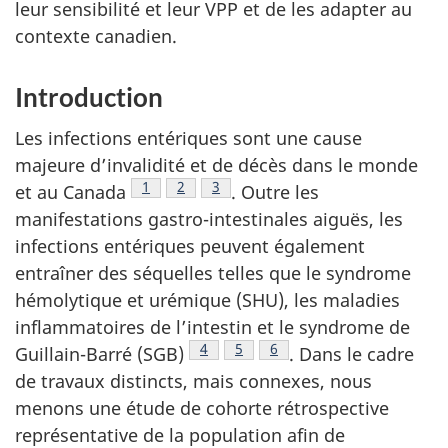
leur sensibilité et leur VPP et de les adapter au
contexte canadien.
Introduction
Les infections entériques sont une cause
majeure d’invalidité et de décès dans le monde
Note de bas de page
1
Note de bas de page
2
Note de bas de page
3
et au Canada
. Outre les
manifestations gastro-intestinales aiguës, les
infections entériques peuvent également
entraîner des séquelles telles que le syndrome
hémolytique et urémique (SHU), les maladies
inflammatoires de l’intestin et le syndrome de
Note de bas de page
4
Note de bas de page
5
Note de bas de page
6
Guillain-Barré (SGB)
. Dans le cadre
de travaux distincts, mais connexes, nous
menons une étude de cohorte rétrospective
représentative de la population afin de