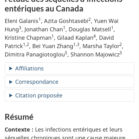
entériques au Canada
1
2
Eleni Galanis
, Azita Goshtasebi
, Yuen Wai
3
1
1
Hung
, Jonathan Chan
, Douglas Matsell
,
1
4
Kristine Chapman
, Gilaad Kaplan
, David
1,2
1,3
2
Patrick
, Bei Yuan Zhang
, Marsha Taylor
,
5
3
Dimitra Panagiotoglou
, Shannon Majowicz
Affiliations
Correspondance
Citation proposée
Résumé
Contexte :
Les infections entériques et leurs
séquelles chroniques sont une cause majeure