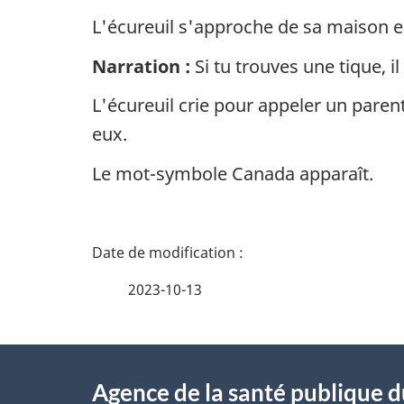
L'écureuil s'approche de sa maison en 
Narration :
Si tu trouves une tique, il
L'écureuil crie pour appeler un parent
eux.
Le mot-symbole Canada apparaît.
D
é
2023-10-13
t
À
a
Agence de la santé publique 