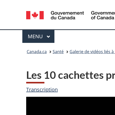
Sélection
de
la
Menu
MENU
PRINCIPAL
langue
Vous
Canada.ca
Santé
Galerie de vidéos liés à
êtes
ici :
Les 10 cachettes pr
Transcription