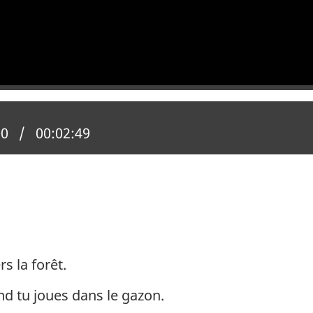
n actuelle :
00
Temps total :
00:02:49
s la forêt.
d tu joues dans le gazon.