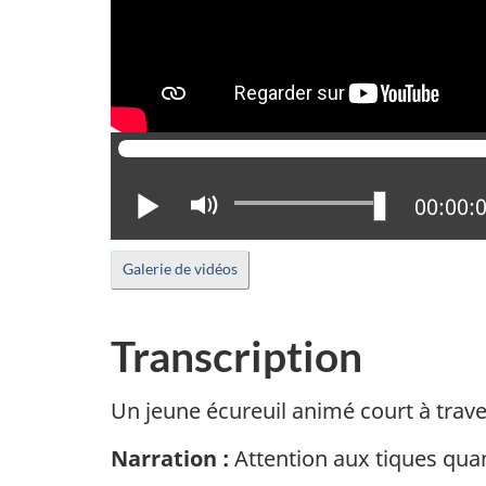
Lire
Activer
Positio
00:00:
le
mode
Galerie de vidéos
muet
Transcription
Un jeune écureuil animé court à traver
Narration :
Attention aux tiques quan