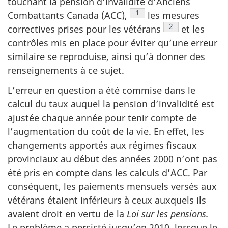
touchant la pension d’invalidité d’Anciens
Voir la note en bas de pag
1
Combattants Canada (ACC),
les mesures
Voir la note en b
2
correctives prises pour les vétérans
et les
contrôles mis en place pour éviter qu’une erreur
similaire se reproduise, ainsi qu’à donner des
renseignements à ce sujet.
L’erreur en question a été commise dans le
calcul du taux auquel la pension d’invalidité est
ajustée chaque année pour tenir compte de
l’augmentation du coût de la vie. En effet, les
changements apportés aux régimes fiscaux
provinciaux au début des années 2000 n’ont pas
été pris en compte dans les calculs d’ACC. Par
conséquent, les paiements mensuels versés aux
vétérans étaient inférieurs à ceux auxquels ils
avaient droit en vertu de la
Loi sur les pensions.
Le problème a persisté jusqu’en 2010, lorsque le