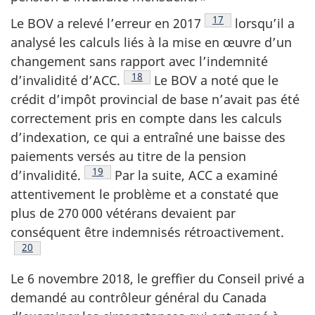
Voir la note en bas d
17
Le BOV a relevé l’erreur en 2017
lorsqu’il a
analysé les calculs liés à la mise en œuvre d’un
changement sans rapport avec l’indemnité
Voir la note en bas de page
18
d’invalidité d’ACC.
Le BOV a noté que le
crédit d’impôt provincial de base n’avait pas été
correctement pris en compte dans les calculs
d’indexation, ce qui a entraîné une baisse des
paiements versés au titre de la pension
Voir la note en bas de page
19
d’invalidité.
Par la suite, ACC a examiné
attentivement le problème et a constaté que
plus de 270 000 vétérans devaient par
conséquent être indemnisés rétroactivement.
Voir la note en bas de page
20
Le 6 novembre 2018, le greffier du Conseil privé a
demandé au contrôleur général du Canada