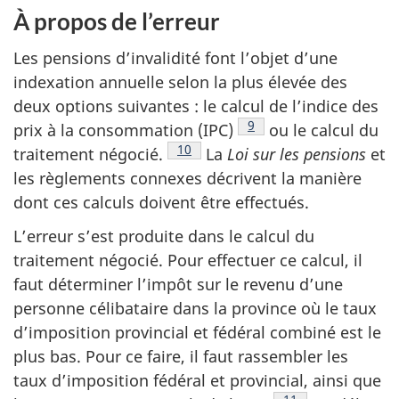
À propos de l’erreur
Les pensions d’invalidité font l’objet d’une
indexation annuelle selon la plus élevée des
deux options suivantes : le calcul de l’indice des
Voir la note en bas de p
9
prix à la consommation (IPC)
ou le calcul du
Voir la note en bas de page
10
traitement négocié.
La
Loi sur les pensions
et
les règlements connexes décrivent la manière
dont ces calculs doivent être effectués.
L’erreur s’est produite dans le calcul du
traitement négocié. Pour effectuer ce calcul, il
faut déterminer l’impôt sur le revenu d’une
personne célibataire dans la province où le taux
d’imposition provincial et fédéral combiné est le
plus bas. Pour ce faire, il faut rassembler les
taux d’imposition fédéral et provincial, ainsi que