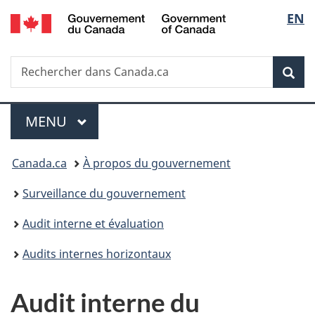
/
Sélec
EN
Passer
Passer
Passer
Passer
Government
au
au
à
à
de
of
Gestionnaire
contenu
«
la
Canada
Recherche
Rechercher
des
principal
Au
version
Rec
la
dans
Invitations
sujet
HTML
Canada.ca
du
simplifiée
langu
Menu
gouvernement
MENU
PRINCIPAL
»
Vous
Canada.ca
À propos du gouvernement
êtes
Surveillance du gouvernement
ici :
Audit interne et évaluation
Audits internes horizontaux
Audit interne du