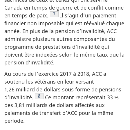
Canada en temps de guerre et de conflit comme
Voir la note en bas de page
7
en temps de paix.
Il s’agit d’un paiement
financier non imposable qui est réévalué chaque
année. En plus de la pension d’invalidité, ACC
administre plusieurs autres composantes du
programme de prestations d’invalidité qui
doivent être indexées selon le même taux que la
pension d’invalidité.
Au cours de l’exercice 2017 à 2018, ACC a
soutenu les vétérans en leur versant
1,26 milliard de dollars sous forme de pensions
Voir la note en bas de page
8
d’invalidité.
Ce montant représentait 33 %
des 3,81 milliards de dollars affectés aux
paiements de transfert d’ACC pour la même
période.