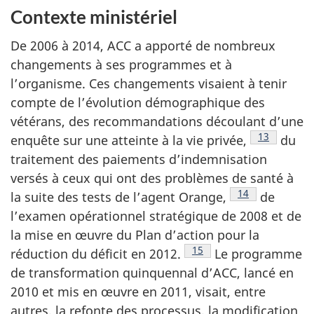
Contexte ministériel
De 2006 à 2014, ACC a apporté de nombreux
changements à ses programmes et à
l’organisme. Ces changements visaient à tenir
compte de l’évolution démographique des
vétérans, des recommandations découlant d’une
Voir la not
13
enquête sur une atteinte à la vie privée,
du
traitement des paiements d’indemnisation
versés à ceux qui ont des problèmes de santé à
Voir la note en
14
la suite des tests de l’agent Orange,
de
l’examen opérationnel stratégique de 2008 et de
la mise en œuvre du Plan d’action pour la
Voir la note en bas de pa
15
réduction du déficit en 2012.
Le programme
de transformation quinquennal d’ACC, lancé en
2010 et mis en œuvre en 2011, visait, entre
autres, la refonte des processus, la modification