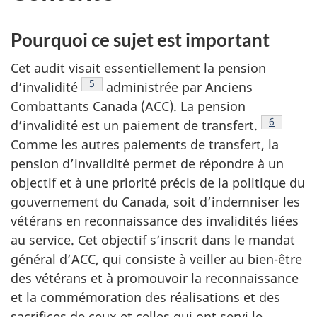
Pourquoi ce sujet est important
Cet audit visait essentiellement la pension
Voir la note en bas de page
5
d’invalidité
administrée par Anciens
Combattants Canada (ACC). La pension
Voir la n
6
d’invalidité est un paiement de transfert.
Comme les autres paiements de transfert, la
pension d’invalidité permet de répondre à un
objectif et à une priorité précis de la politique du
gouvernement du Canada, soit d’indemniser les
vétérans en reconnaissance des invalidités liées
au service. Cet objectif s’inscrit dans le mandat
général d’ACC, qui consiste à veiller au bien-être
des vétérans et à promouvoir la reconnaissance
et la commémoration des réalisations et des
sacrifices de ceux et celles qui ont servi le