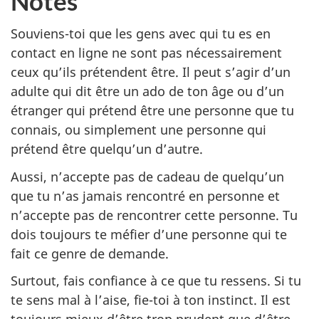
Notes
Souviens-toi que les gens avec qui tu es en
contact en ligne ne sont pas nécessairement
ceux qu’ils prétendent être. Il peut s’agir d’un
adulte qui dit être un ado de ton âge ou d’un
étranger qui prétend être une personne que tu
connais, ou simplement une personne qui
prétend être quelqu’un d’autre.
Aussi, n’accepte pas de cadeau de quelqu’un
que tu n’as jamais rencontré en personne et
n’accepte pas de rencontrer cette personne. Tu
dois toujours te méfier d’une personne qui te
fait ce genre de demande.
Surtout, fais confiance à ce que tu ressens. Si tu
te sens mal à l’aise, fie-toi à ton instinct. Il est