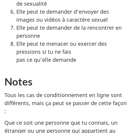
de sexualité
Elle peut te demander d’envoyer des
images ou vidéos à caractère sexuel
Elle peut te demander de la rencontrer en
personne
Elle peut te menacer ou exercer des
pressions si tu ne fais
pas ce qu’elle demande
Notes
Tous les cas de conditionnement en ligne sont
différents, mais ça peut se passer de cette façon
:
Que ce soit une personne que tu connais, un
étranger ou une personne qui appartient au