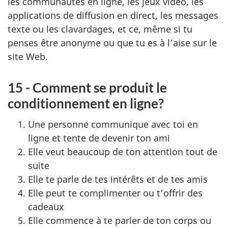
les communautés en ligne, les jeux vidéo, les
applications de diffusion en direct, les messages
texte ou les clavardages, et ce, même si tu
penses être anonyme ou que tu es à l’aise sur le
site Web.
15 - Comment se produit le
conditionnement en ligne?
Une personne communique avec toi en
ligne et tente de devenir ton ami
Elle veut beaucoup de ton attention tout de
suite
Elle te parle de tes intérêts et de tes amis
Elle peut te complimenter ou t’offrir des
cadeaux
Elle commence à te parler de ton corps ou