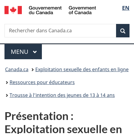
/
Sélec
EN
Passer
Passer
Passer
Government
au
à
à
de
of
contenu
«
la
Canada
Recherche
Rechercher
principal
Au
version
Rec
la
dans
sujet
HTML
Canada.ca
du
simplifiée
langu
Menu
gouvernement
MENU
PRINCIPAL
»
Vous
Canada.ca
Exploitation sexuelle des enfants en ligne
êtes
Ressources pour éducateurs
ici :
Trousse à l’intention des jeunes de 13 à 14 ans
Présentation :
Exploitation sexuelle en