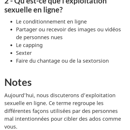
2 - Qu’est-ce que l’exploitation
l’intention
sexuelle en ligne?
des
jeunes
Le conditionnement en ligne
de
Partager ou recevoir des images ou vidéos
13
de personnes nues
à
Le capping
14
ans
Sexter
Faire du chantage ou de la sextorsion
Notes
Aujourd’hui, nous discuterons d’exploitation
sexuelle en ligne. Ce terme regroupe les
différentes façons utilisées par des personnes
mal intentionnées pour cibler des ados comme
vous.