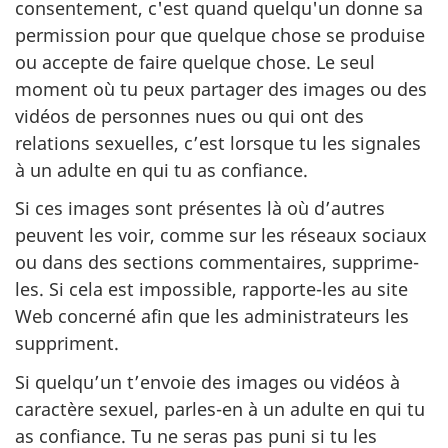
consentement, c'est quand quelqu'un donne sa
permission pour que quelque chose se produise
ou accepte de faire quelque chose. Le seul
moment où tu peux partager des images ou des
vidéos de personnes nues ou qui ont des
relations sexuelles, c’est lorsque tu les signales
à un adulte en qui tu as confiance.
Si ces images sont présentes là où d’autres
peuvent les voir, comme sur les réseaux sociaux
ou dans des sections commentaires, supprime-
les. Si cela est impossible, rapporte-les au site
Web concerné afin que les administrateurs les
suppriment.
Si quelqu’un t’envoie des images ou vidéos à
caractère sexuel, parles-en à un adulte en qui tu
as confiance. Tu ne seras pas puni si tu les