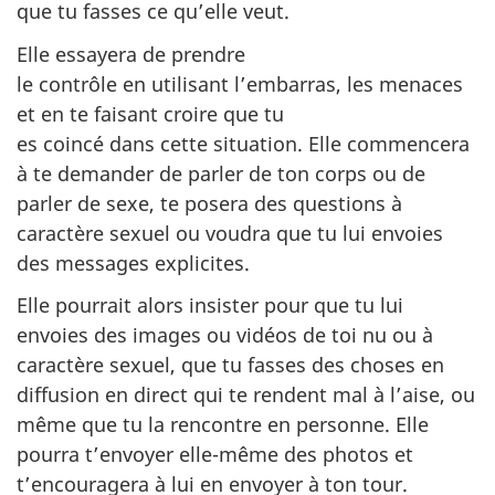
que tu fasses ce qu’elle veut.
Elle essayera de prendre
le contrôle en utilisant l’embarras, les menaces
et en te faisant croire que tu
es coincé dans cette situation. Elle commencera
à te demander de parler de ton corps ou de
parler de sexe, te posera des questions à
caractère sexuel ou voudra que tu lui envoies
des messages explicites.
Elle pourrait alors insister pour que tu lui
envoies des images ou vidéos de toi nu ou à
caractère sexuel, que tu fasses des choses en
diffusion en direct qui te rendent mal à l’aise, ou
même que tu la rencontre en personne. Elle
pourra t’envoyer elle-même des photos et
t’encouragera à lui en envoyer à ton tour.