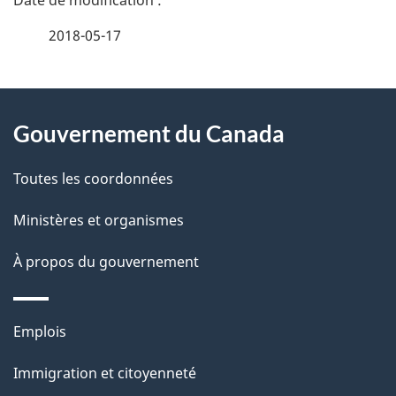
é
2018-05-17
t
À
a
Gouvernement du Canada
propos
i
de
l
Toutes les coordonnées
ce
s
Ministères et organismes
site
d
À propos du gouvernement
e
l
Thèmes
Emplois
et
a
Immigration et citoyenneté
sujets