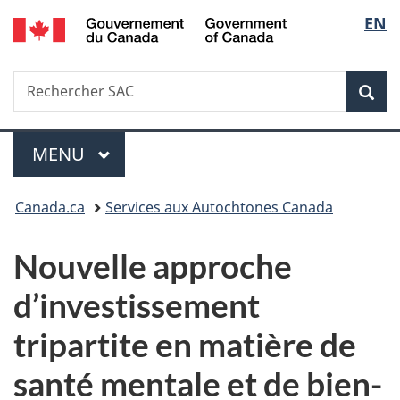
/
Sélec
EN
Passer
Passer
Passer
Government
au
à
à
de
of
contenu
«
la
Canada
Recherche
Rechercher
principal
Au
version
Rec
la
SAC
sujet
HTML
du
simplifiée
langu
Menu
gouvernement
MENU
PRINCIPAL
»
Vous
Canada.ca
Services aux Autochtones Canada
êtes
Nouvelle approche
ici :
d’investissement
tripartite en matière de
santé mentale et de bien-