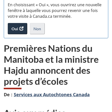
En choisissant « Oui », vous ouvrirez une nouvelle
w
fenêtre à laquelle vous pourrez revenir une fois
votre visite à Canada.ca terminée.
(t
Oui
accéder
Non
d
au
je
.
sondage.
ne
Premières Nations du
veux
pas
Manitoba et la ministre
participer
au
Hajdu annoncent des
sondage
du
projets d’écoles
site
web,
De :
Services aux Autochtones Canada