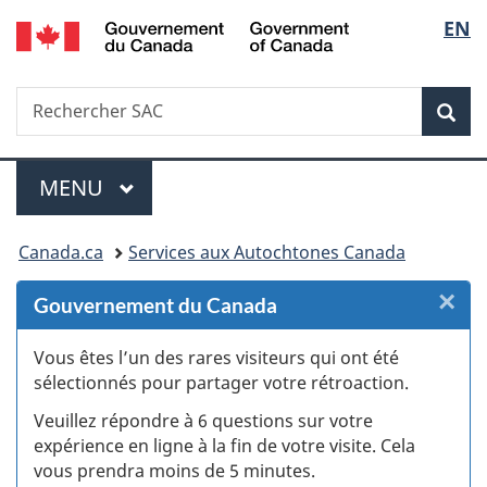
/
Sélec
EN
Passer
Passer
Passer
Passer
Government
au
au
à
à
de
of
Gestionnaire
contenu
«
la
Canada
Recherche
Rechercher
des
principal
Au
version
Rec
la
SAC
Invitations
sujet
HTML
du
simplifiée
langu
Menu
gouvernement
MENU
PRINCIPAL
»
Vous
Canada.ca
Services aux Autochtones Canada
êtes
×
F
Gouvernement du Canada
ici :
:
Vous êtes l’un des rares visiteurs qui ont été
sélectionnés pour partager votre rétroaction.
S
Veuillez répondre à 6 questions sur votre
d
expérience en ligne à la fin de votre visite. Cela
vous prendra moins de 5 minutes.
si