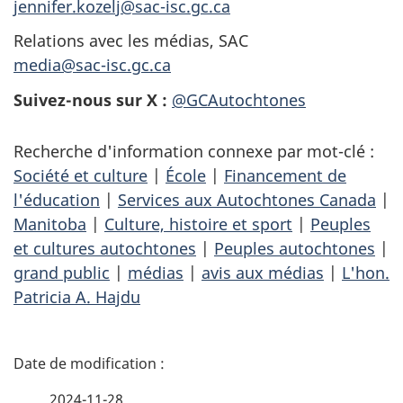
jennifer.kozelj@sac-isc.gc.ca
Relations avec les médias, SAC
media@sac-isc.gc.ca
Suivez-nous sur X :
@GCAutochtones
Recherche d'information connexe par mot-clé :
Société et culture
|
École
|
Financement de
l'éducation
|
Services aux Autochtones Canada
|
Manitoba
|
Culture, histoire et sport
|
Peuples
et cultures autochtones
|
Peuples autochtones
|
grand public
|
médias
|
avis aux médias
|
L'hon.
Patricia A. Hajdu
D
é
2024-11-28