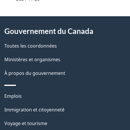
t
À
a
Gouvernement du Canada
propos
i
de
l
Toutes les coordonnées
ce
s
Ministères et organismes
site
d
À propos du gouvernement
e
l
Thèmes
Emplois
et
a
Immigration et citoyenneté
sujets
p
Voyage et tourisme