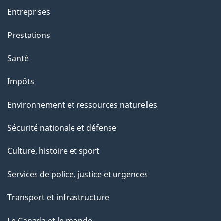
a
Entreprises
g
Prestations
e
Santé
Impôts
Environnement et ressources naturelles
Sécurité nationale et défense
Culture, histoire et sport
Services de police, justice et urgences
Transport et infrastructure
Le Canada et le monde