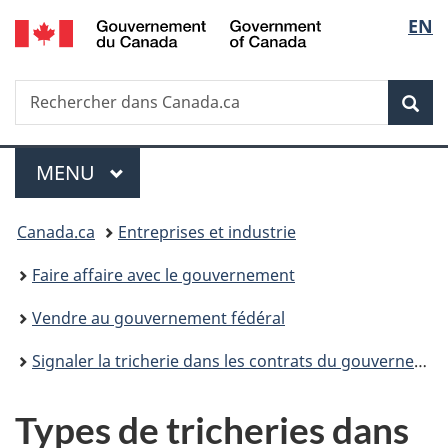
/
Sélec
EN
Passer
Passer
Passer
Government
au
à
à
de
of
contenu
«
la
Canada
Recherche
Rechercher
principal
Au
version
Rec
la
dans
sujet
HTML
Canada.ca
du
simplifiée
langu
Menu
gouvernement
MENU
PRINCIPAL
»
Vous
Canada.ca
Entreprises et industrie
êtes
Faire affaire avec le gouvernement
ici :
Vendre au gouvernement fédéral
Signaler la tricherie dans les contrats du gouvernement fédéral
Types de tricheries dans