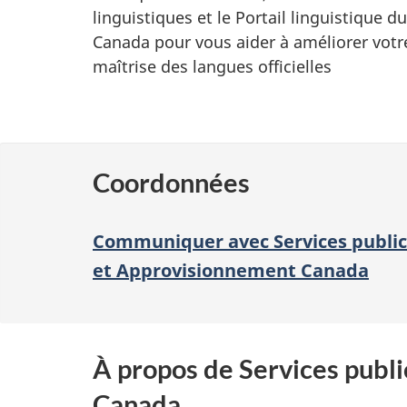
e
linguistiques et le Portail linguistique du
n
Canada pour vous aider à améliorer votr
t
maîtrise des langues officielles
s
Coordonnées
Communiquer avec Services public
et Approvisionnement Canada
À propos de Services publ
Canada