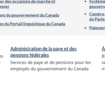
r des occasions de marché et
Système 
onner
gouvern
Caméra d
ions du gouvernement du Canada
du Parl
s du Portail linguistique du Canada
Paiemen
Administration de la paye et des
À
pensions fédérales
es
B
u
Services de paye et de pensions pour les
v
employés du gouvernement du Canada
m