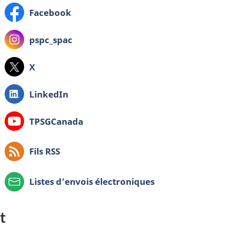
Facebook
Instagram
pspc_spac
:
X
LinkedIn
Youtube
TPSGCanada
:
Fils RSS
Listes d’envois électroniques
t