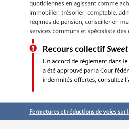
quotidiennes en agissant comme ache
immobilier, trésorier, comptable, adm
régimes de pension, conseiller en mat
services communs et spécialiste des q
Recours collectif
Sweet
Un accord de règlement dans le 
a été approuvé par la Cour fédéra
indemnités offertes, consultez l
Fermetures et réductions de voies sur le
F
e