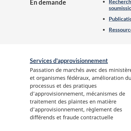
En demande
Recherche
a
soumissi
t
Publicat
u
Ressource
r
e
d
S
Services d'approvisionnement
l
e
Passation de marchés avec des ministèr
i
et organismes fédéraux, amélioration d
r
processus et des pratiques
n
v
d'approvisionnement, mécanismes de
k
i
traitement des plaintes en matière
c
d'approvisionnement, règlement des
différends et fraude contractuelle
e