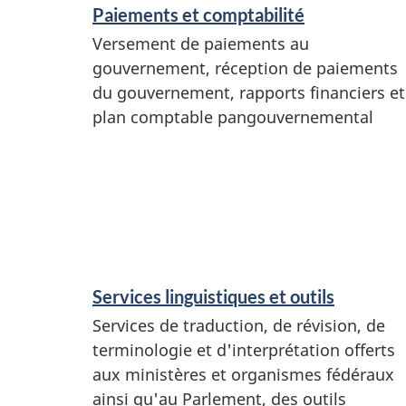
s
Paiements et comptabilité
e
Versement de paiements au
t
gouvernement, réception de paiements
r
du gouvernement, rapports financiers et
plan comptable pangouvernemental
e
n
s
e
i
g
Services linguistiques et outils
n
Services de traduction, de révision, de
e
terminologie et d'interprétation offerts
aux ministères et organismes fédéraux
m
ainsi qu'au Parlement, des outils