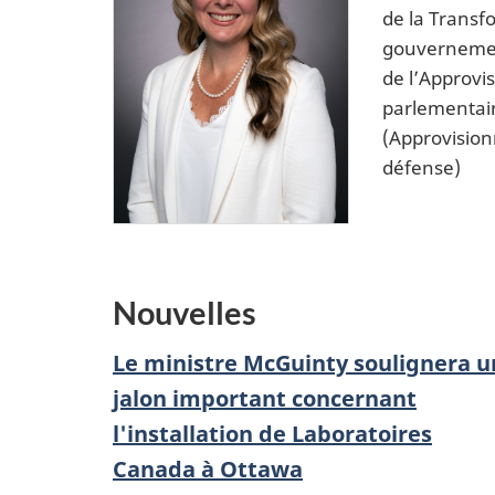
de la Transf
gouvernement
de l’Approvi
parlementair
(Approvisio
défense)
Nouvelles
Le ministre McGuinty soulignera u
jalon important concernant
l'installation de Laboratoires
Canada à Ottawa