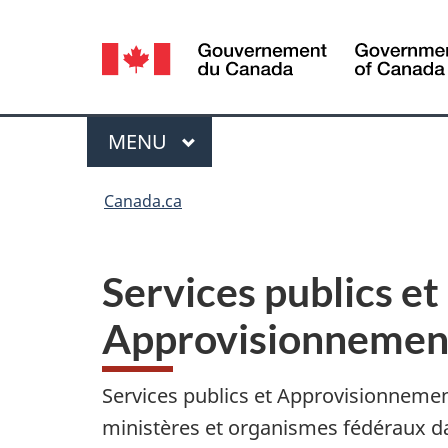
Sélection
de
la
langue
MENU
PRINCIPAL
Menu
Vous
Canada.ca
êtes
ici :
Services publics et
Approvisionnemen
Services publics et Approvisionnemen
ministères et organismes fédéraux d