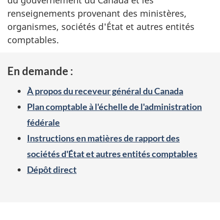
du gouvernement du Canada et les
site
renseignements provenant des ministères,
web,
organismes, sociétés d'État et autres entités
comptables.
En demande :
À propos du receveur général du Canada
Plan comptable à l'échelle de l'administration
fédérale
Instructions en matières de rapport des
sociétés d'État et autres entités comptables
Dépôt direct