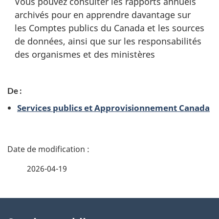
Vous pouvez consulter les rapports annuels
archivés pour en apprendre davantage sur
les Comptes publics du Canada et les sources
de données, ainsi que sur les responsabilités
des organismes et des ministères
De :
Services publics et Approvisionnement Canada
D
é
2026-04-19
t
À
a