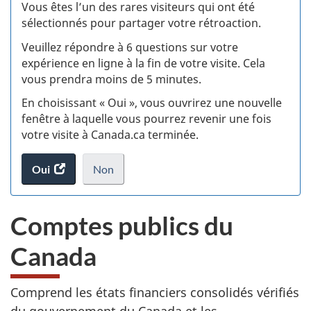
:
Vous êtes l’un des rares visiteurs qui ont été
sélectionnés pour partager votre rétroaction.
S
Veuillez répondre à 6 questions sur votre
d
expérience en ligne à la fin de votre visite. Cela
vous prendra moins de 5 minutes.
si
En choisissant « Oui », vous ouvrirez une nouvelle
w
fenêtre à laquelle vous pourrez revenir une fois
votre visite à Canada.ca terminée.
(t
Oui
accéder
Non
d
au
je
.
sondage.
ne
Comptes publics du
veux
pas
Canada
participer
au
sondage
Comprend les états financiers consolidés vérifiés
du