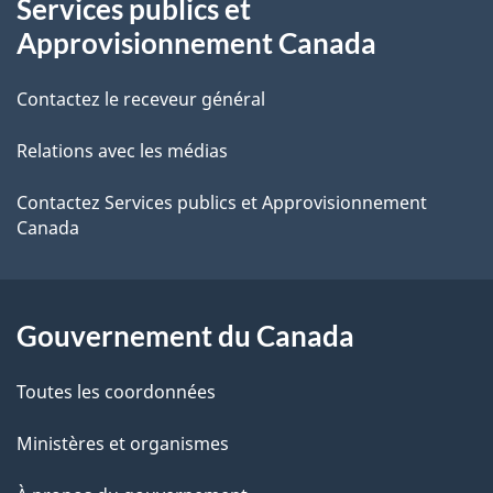
Services publics et
propos
i
Approvisionnement Canada
de
l
Contactez le receveur général
ce
s
Relations avec les médias
site
d
e
Contactez Services publics et Approvisionnement
Canada
l
a
Gouvernement du Canada
p
a
Toutes les coordonnées
g
Ministères et organismes