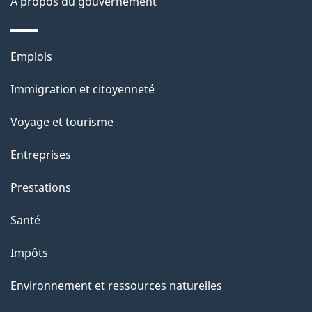
e
À propos du gouvernement
Thèmes
Emplois
et
Immigration et citoyenneté
sujets
Voyage et tourisme
Entreprises
Prestations
Santé
Impôts
Environnement et ressources naturelles