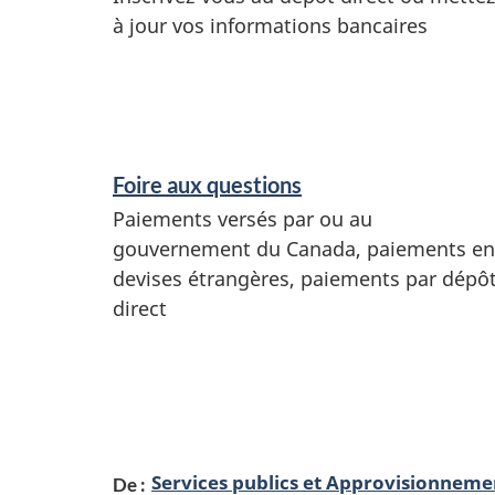
à jour vos informations bancaires
r
v
i
Foire aux questions
c
Paiements versés par ou au
e
gouvernement du Canada, paiements en
devises étrangères, paiements par dépô
s
direct
e
t
r
Services publics et Approvisionnem
De :