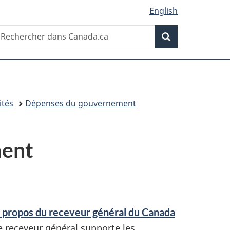
English
Recherche
echercher
Recherche
ans
anada.ca
ités
Dépenses du gouvernement
ment
 propos du receveur général du Canada
e receveur général supporte les