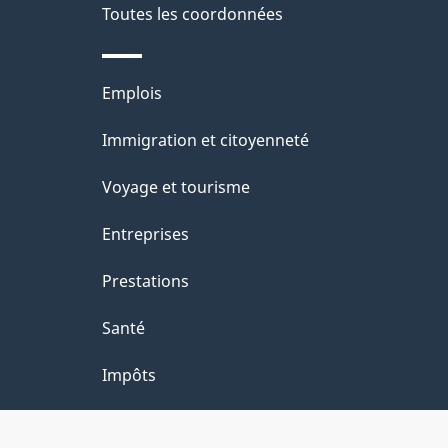
e
Toutes les coordonnées
n
l
t
a
Thèmes
Emplois
s
et
p
Immigration et citoyenneté
sujets
a
Voyage et tourisme
g
Entreprises
e
Prestations
Santé
Impôts