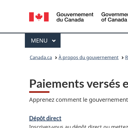
Sélection
de
la
Menu
MENU
PRINCIPAL
langue
Vous
Canada.ca
À propos du gouvernement
R
êtes
ici :
Paiements versés e
Apprenez comment le gouvernement é
S
Dépôt direct
e
Inscrivez-vous au dépôt direct ou mettez