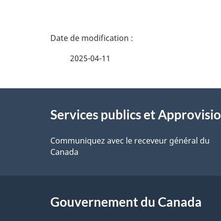
e
n
D
s
é
2025-04-11
e
t
À
i
a
Services publics et Approvi
propos
g
i
de
Communiquez avec le receveur général du
n
l
Canada
ce
e
s
site
m
d
Gouvernement du Canada
e