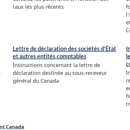
taux les plus récents
f
l
e
C
Lettre de déclaration des sociétés d'État
I
et autres entités comptables
l
c
Instructions concernant la lettre de
I
déclaration destinée au sous-receveur
t
r
général du Canada
e
f
t
ent Canada