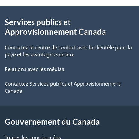
À
a
Services publics et
propos
i
Approvisionnement Canada
de
l
Contactez le centre de contact avec la clientèle pour la
ce
s
paye et les avantages sociaux
site
d
Relations avec les médias
e
Contactez Services publics et Approvisionnement
l
Canada
a
p
Gouvernement du Canada
a
Toutes les coordonnées