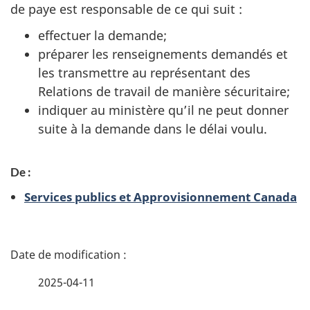
de paye est responsable de ce qui suit :
effectuer la demande;
préparer les renseignements demandés et
les transmettre au représentant des
Relations de travail de manière sécuritaire;
indiquer au ministère qu’il ne peut donner
suite à la demande dans le délai voulu.
De :
Services publics et Approvisionnement Canada
D
é
2025-04-11
t