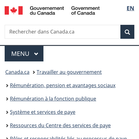
/
Sélec
EN
Passer
Passer
Passer
Government
au
à
à
de
of
contenu
«
la
Canada
Recherche
Rechercher
principal
Au
version
Rec
la
dans
sujet
HTML
Canada.ca
du
simplifiée
langu
Menu
gouvernement
MENU
PRINCIPAL
»
Vous
Canada.ca
Travailler au gouvernement
êtes
Rémunération, pension et avantages sociaux
ici :
Rémunération à la fonction publique
Système et services de paye
Ressources du Centre des services de paye
Rôles et responsabilités liés au processus de paye