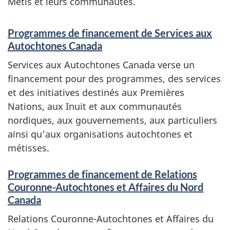
Métis et leurs communautés.
S
Programmes de financement de Services aux
e
Autochtones Canada
Services aux Autochtones Canada verse un
r
financement pour des programmes, des services
v
et des initiatives destinés aux Premières
Nations, aux Inuit et aux communautés
i
nordiques, aux gouvernements, aux particuliers
c
ainsi qu'aux organisations autochtones et
métisses.
e
Programmes de financement de Relations
s
Couronne-Autochtones et Affaires du Nord
e
Canada
Relations Couronne-Autochtones et Affaires du
t