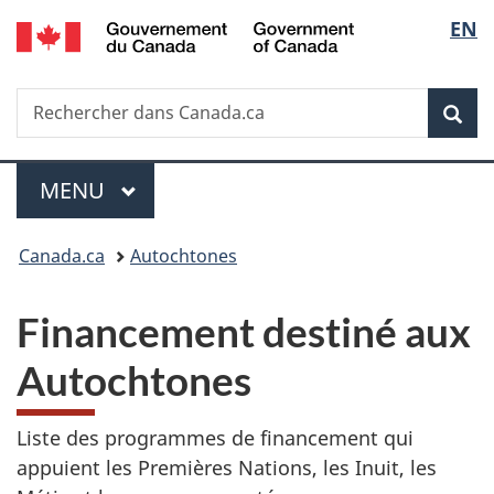
/
Sélec
EN
Passer
Passer
Passer
Government
au
à
à
de
of
contenu
«
la
Canada
Recherche
Rechercher
principal
Au
version
Rec
la
dans
sujet
HTML
Canada.ca
du
simplifiée
langu
Menu
gouvernement
MENU
PRINCIPAL
»
Vous
Canada.ca
Autochtones
êtes
Financement destiné aux
ici :
Autochtones
Liste des programmes de financement qui
appuient les Premières Nations, les Inuit, les