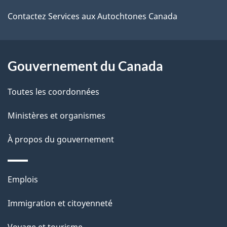
r
d
de
e
Contactez Services aux Autochtones Canada
e
r
ce
l
é
site
t
Gouvernement du Canada
a
r
p
Toutes les coordonnées
o
a
a
Ministères et organismes
c
g
À propos du gouvernement
t
e
i
o
Thèmes
Emplois
n
et
s
Immigration et citoyenneté
sujets
u