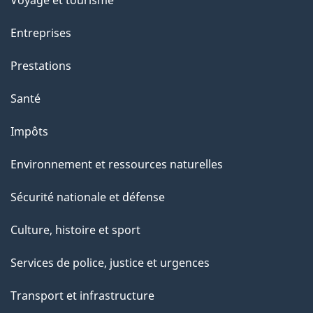
Voyage et tourisme
r
c
Entreprises
e
Prestations
t
t
Santé
e
Impôts
p
a
Environnement et ressources naturelles
g
Sécurité nationale et défense
e
Culture, histoire et sport
Services de police, justice et urgences
Transport et infrastructure