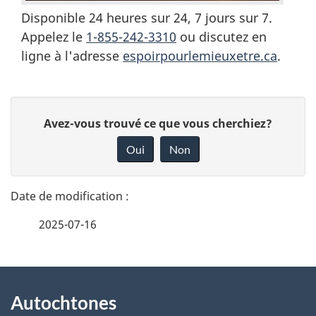
Disponible 24 heures sur 24, 7 jours sur 7.
Appelez le
1-855-242-3310
ou discutez en
ligne à l'adresse
espoirpourlemieuxetre.ca
.
D
D
Avez-vous trouvé ce que vous cherchiez?
é
o
Oui
Non
n
t
n
a
e
2025-07-16
i
z
v
l
o
À
s
t
Autochtones
propos