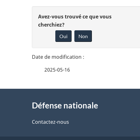
e
D
D
Avez-vous trouvé ce que vous
é
cherchiez?
o
Oui
Non
t
n
n
a
e
i
2025-05-16
z
l
v
À
s
o
Défense nationale
propos
d
t
de
Contactez-nous
r
e
ce