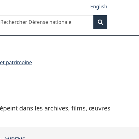
English
Recherche
echercher
Recherche
éfense
ationale
 et patrimoine
épeint dans les archives, films, œuvres