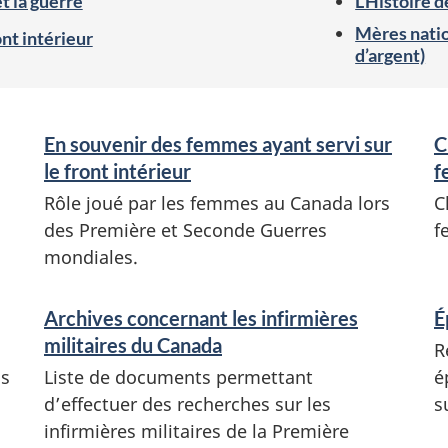
t la guerre
L’Histoire
Mères natio
nt intérieur
d’argent)
En souvenir des femmes ayant servi sur
C
le front intérieur
f
Rôle joué par les femmes au Canada lors
C
des Première et Seconde Guerres
f
mondiales.
Archives concernant les infirmières
É
militaires du Canada
R
is
Liste de documents permettant
é
d’effectuer des recherches sur les
s
infirmières militaires de la Première