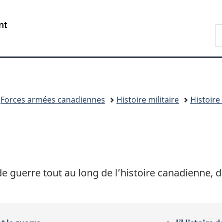
Passer
Passer
Passer
au
à
à
/
R
contenu
«
la
Government
D
principal
Au
version
of
n
sujet
HTML
Canada
du
simplifiée
gouvernement
»
Forces armées canadiennes
Histoire militaire
Histoire
 guerre tout au long de l’histoire canadienne, d