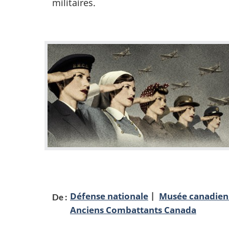
militaires.
E
n
v
e
d
e
t
Défense nationale
Musée canadien 
De :
Anciens Combattants Canada
t