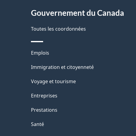
e
l
r
site
Gouvernement du Canada
a
é
Toutes les coordonnées
p
t
a
r
Thèmes
Emplois
o
g
et
Immigration et citoyenneté
a
e
sujets
c
Voyage et tourisme
t
Entreprises
i
Prestations
o
Santé
n