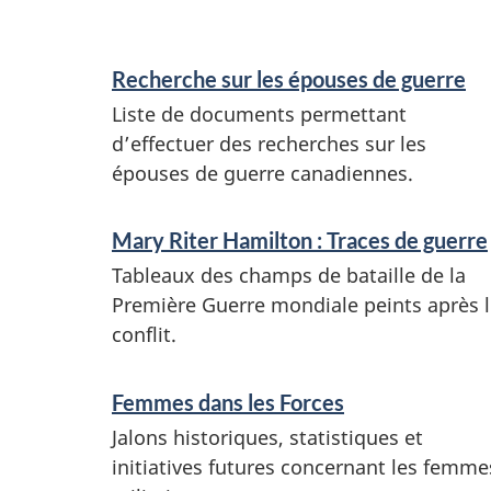
d
i
Recherche sur les épouses de guerre
n
Liste de documents permettant
f
d’effectuer des recherches sur les
épouses de guerre canadiennes.
o
r
Mary Riter Hamilton : Traces de guerre
m
Tableaux des champs de bataille de la
a
Première Guerre mondiale peints après 
t
conflit.
i
Femmes dans les Forces
o
Jalons historiques, statistiques et
n
initiatives futures concernant les femme