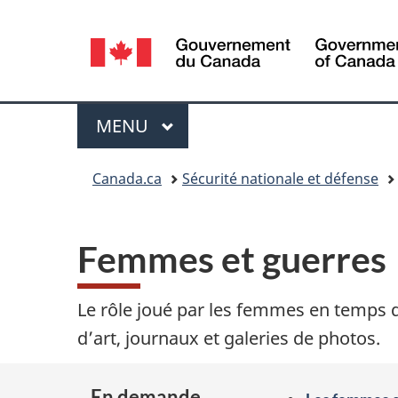
Sélection
de
la
Menu
MENU
PRINCIPAL
langue
Vous
Canada.ca
Sécurité nationale et défense
êtes
ici :
Femmes et guerres
Le rôle joué par les femmes en temps de
d’art, journaux et galeries de photos.
En demande