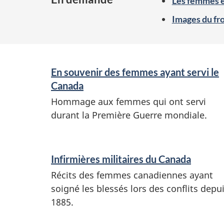
Les femmes e
Images du fro
S
En souvenir des femmes ayant servi le
e
Canada
r
Hommage aux femmes qui ont servi
v
durant la Première Guerre mondiale.
i
c
Infirmières militaires du Canada
e
Récits des femmes canadiennes ayant
s
soigné les blessés lors des conflits depu
a
1885.
n