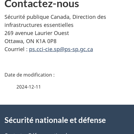
Contactez-nous
Sécurité publique Canada, Direction des
infrastructures essentielles
269 avenue Laurier Ouest
Ottawa, ON K1A 0P8
Courriel :
ps.cci-cie.sp@ps-sp.gc.ca
D
é
2024-12-11
t
À
a
Sécurité nationale et défense
propos
i