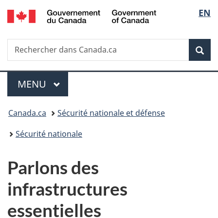
/
Sélec
EN
Passer
Passer
Passer
Government
au
à
à
de
of
contenu
«
la
Canada
Recherche
Rechercher
principal
Au
version
Rec
la
dans
sujet
HTML
Canada.ca
du
simplifiée
langu
Menu
gouvernement
MENU
PRINCIPAL
»
Vous
Canada.ca
Sécurité nationale et défense
êtes
Sécurité nationale
ici :
Parlons des
infrastructures
essentielles