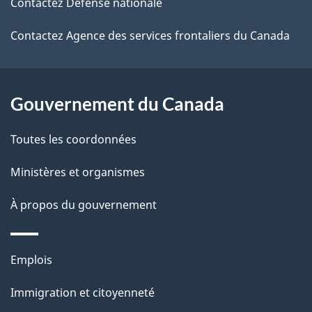
de
l
Contactez Défense nationale
ce
s
Contactez Agence des services frontaliers du Canada
site
d
e
Gouvernement du Canada
l
Toutes les coordonnées
a
Ministères et organismes
p
À propos du gouvernement
a
g
Thèmes
Emplois
e
et
Immigration et citoyenneté
sujets