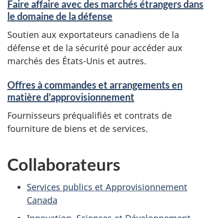
Faire affaire avec des marchés étrangers dans
s
le domaine de la défense
Soutien aux exportateurs canadiens de la
g
défense et de la sécurité pour accéder aux
o
marchés des États-Unis et autres.
u
Offres à commandes et arrangements en
matière d'approvisionnement
v
Fournisseurs préqualifiés et contrats de
e
fourniture de biens et de services.
r
Collaborateurs
n
Services publics et Approvisionnement
e
Canada
m
Innovation, Sciences et Développement