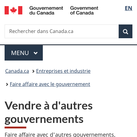
/
Sélec
EN
Passer
Passer
Passer
Government
au
à
à
de
of
contenu
«
la
Canada
Recherche
Rechercher
principal
Au
version
Rec
la
dans
sujet
HTML
Canada.ca
du
simplifiée
langu
Menu
gouvernement
MENU
PRINCIPAL
»
Vous
Canada.ca
Entreprises et industrie
êtes
Faire affaire avec le gouvernement
ici :
V
Vendre à d'autres
e
gouvernements
n
Faire affaire avec d'autres gouvernements,