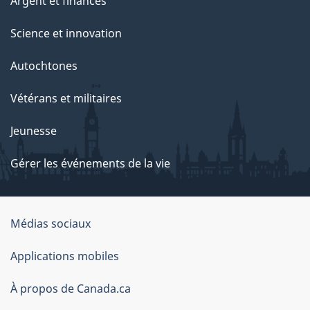
Argent et finances
Science et innovation
Autochtones
Vétérans et militaires
Jeunesse
Gérer les événements de la vie
Organisation
Médias sociaux
du
Applications mobiles
gouvernement
du
À propos de Canada.ca