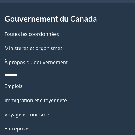
site
d
Gouvernement du Canada
e
l
Toutes les coordonnées
a
Ministères et organismes
p
À propos du gouvernement
a
g
Thèmes
Emplois
et
e
Immigration et citoyenneté
sujets
Voyage et tourisme
Entreprises