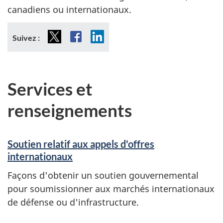
d
canadiens ou internationaux.
r
X
Facebook
LinkedIn
Suivez :
e
à
Services et
d
renseignements
'
a
Soutien relatif aux appels d'offres
u
internationaux
t
Façons d'obtenir un soutien gouvernemental
pour soumissionner aux marchés internationaux
r
de défense ou d'infrastructure.
e