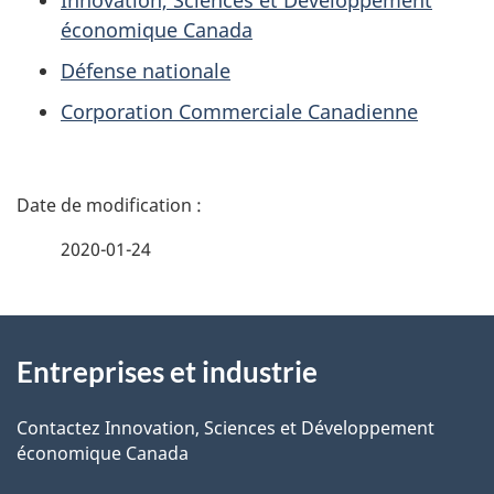
e
économique Canada
Défense nationale
n
Corporation Commerciale Canadienne
t
s
D
é
2020-01-24
t
À
a
Entreprises et industrie
propos
i
de
l
Contactez Innovation, Sciences et Développement
économique Canada
ce
s