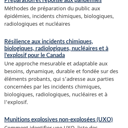
c
Méthodes de préparation du public aux
q
e
épidémies, incidents chimiques, biologiques,
u
radiologiques et nucléaires
s
e
e
Résilience aux incidents chimiques,
t
s
biologiques, radiologiques, nucléaires et à
r
l'explosif pour le Canada
,
Une approche mesurable et adaptable aux
e
besoins, dynamique, durable et fondée sur des
b
n
éléments probants, qui s'adresse aux parties
i
s
concernées par les incidents chimiques,
biologiques, radiologiques, nucléaires et à
e
o
l'explosif.
i
l
g
Munitions explosives non-explosées (UXO)
o
Comment identifier une UXO, liste des