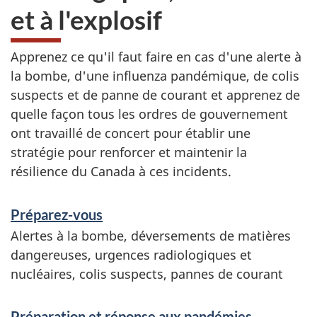
i
et à l'explosif
d
Apprenez ce qu'il faut faire en cas d'une alerte à
e
la bombe, d'une influenza pandémique, de colis
n
suspects et de panne de courant et apprenez de
quelle façon tous les ordres de gouvernement
t
ont travaillé de concert pour établir une
stratégie pour renforcer et maintenir la
s
résilience du Canada à ces incidents.
c
S
Préparez-vous
h
e
Alertes à la bombe, déversements de matières
i
r
dangereuses, urgences radiologiques et
nucléaires, colis suspects, pannes de courant
v
m
i
i
Préparation et réponse aux pandémies