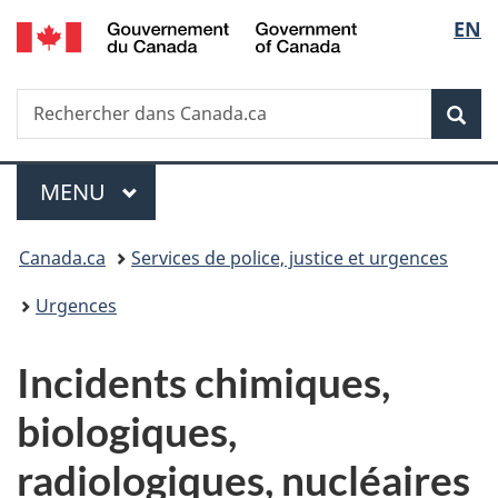
/
Sélec
EN
Passer
Passer
Passer
Government
au
à
à
de
of
contenu
«
la
Canada
Recherche
Rechercher
principal
Au
version
Rec
la
dans
sujet
HTML
Canada.ca
du
simplifiée
langu
Menu
gouvernement
MENU
PRINCIPAL
»
Vous
Canada.ca
Services de police, justice et urgences
êtes
Urgences
ici :
I
Incidents chimiques,
n
biologiques,
c
radiologiques, nucléaires