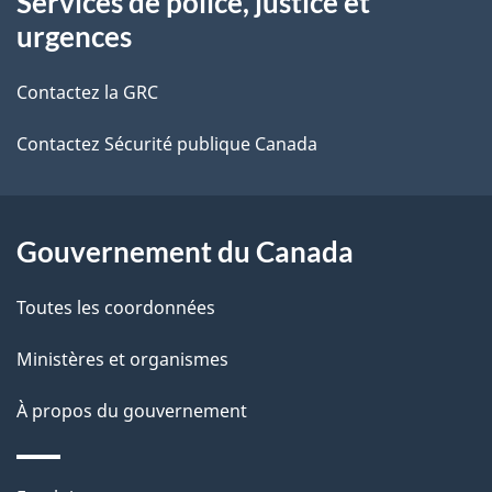
Services de police, justice et
propos
i
i
urgences
de
l
o
Contactez la GRC
ce
s
l
Contactez Sécurité publique Canada
site
d
o
e
g
l
Gouvernement du Canada
i
a
q
Toutes les coordonnées
p
u
Ministères et organismes
a
e
À propos du gouvernement
g
s
e