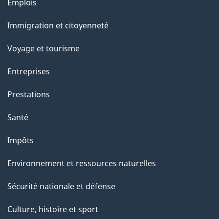
Thèmes
Emplois
,
et
n
Immigration et citoyenneté
sujets
u
Voyage et tourisme
c
Entreprises
l
Prestations
é
Santé
a
Impôts
i
Environnement et ressources naturelles
r
Sécurité nationale et défense
e
Culture, histoire et sport