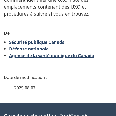
n
g
emplacements contenant des UXO et
e
procédures à suivre si vous en trouvez.
m
i
e
q
De :
n
u
Sécurité publique Canada
t
Défense nationale
e
s
Agence de la santé publique du Canada
s
D
,
é
r
2025-08-07
t
a
À
a
d