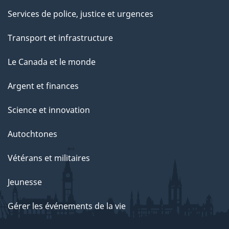
s
Services de police, justice et urgences
e
Transport et infrastructure
t
Le Canada et le monde
à
Argent et finances
l
Science et innovation
'
Autochtones
e
x
Vétérans et militaires
p
Jeunesse
l
Gérer les événements de la vie