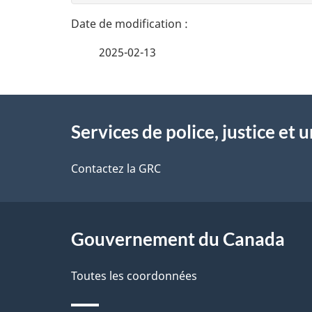
n
a
e
i
2025-02-13
z
l
v
À
s
o
Services de police, justice et 
propos
d
t
de
Contactez la GRC
r
e
ce
e
l
r
site
Gouvernement du Canada
a
é
Toutes les coordonnées
p
t