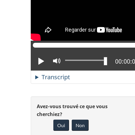
Lire
Activer
Positio
00:00:
le
mode
Transcript
muet
D
D
Avez-vous trouvé ce que vous
é
cherchiez?
o
Oui
Non
t
n