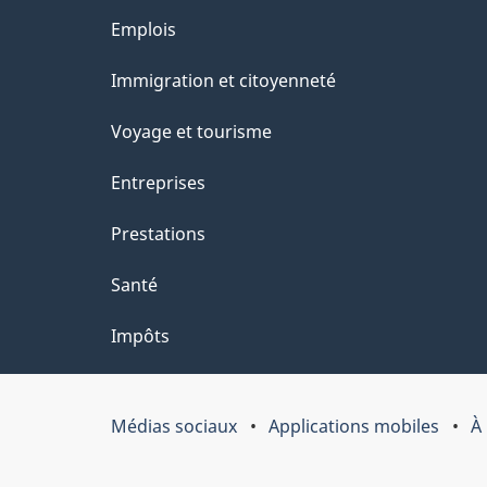
a
r
Thèmes
Emplois
o
g
et
Immigration et citoyenneté
a
e
sujets
c
Voyage et tourisme
t
Entreprises
i
Prestations
o
Santé
n
Impôts
s
u
Médias sociaux
Applications mobiles
À
Organisation
r
du
c