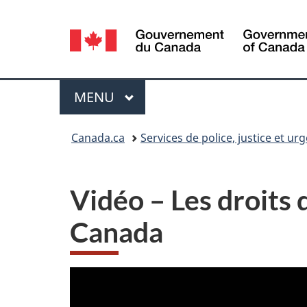
Sélection
de
la
Menu
MENU
PRINCIPAL
langue
Vous
Canada.ca
Services de police, justice et ur
êtes
ici :
Vidéo – Les droits 
Canada