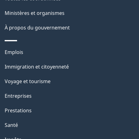
l
a
Ministères et organismes
p
À propos du gouvernement
a
g
Thèmes
Emplois
et
e
Immigration et citoyenneté
sujets
Voyage et tourisme
Entreprises
Prestations
Santé