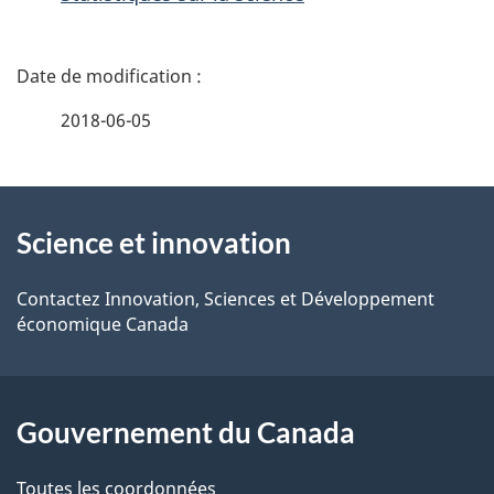
D
é
2018-06-05
t
À
a
Science et innovation
propos
i
de
l
Contactez Innovation, Sciences et Développement
économique Canada
ce
s
site
d
Gouvernement du Canada
e
Toutes les coordonnées