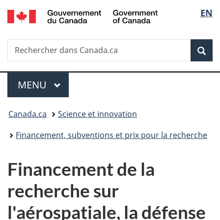
/
Sélec
EN
Passer
Passer
Passer
Government
au
à
à
de
of
contenu
«
la
Canada
Recherche
Rechercher
principal
Au
version
Rec
la
dans
sujet
HTML
Canada.ca
du
simplifiée
langu
Menu
gouvernement
MENU
PRINCIPAL
»
Vous
Canada.ca
Science et innovation
êtes
Financement, subventions et prix pour la recherche
ici :
Financement de la
recherche sur
l'aérospatiale, la défense