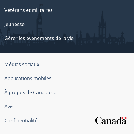
Vétérans et militaires
Jeunesse
Gérer les événements de la vie
Organisation
Médias sociaux
du
Applications mobiles
gouvernement
du
À propos de Canada.ca
Canada
Avis
Confidentialité