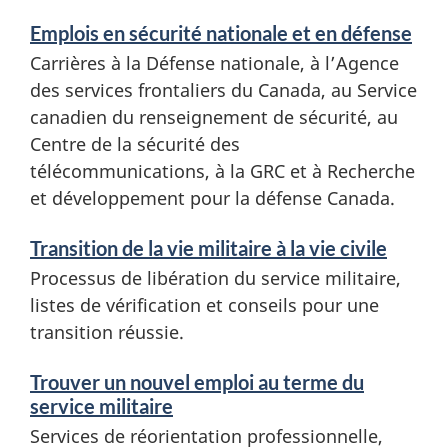
i
c
Emplois en sécurité nationale et en défense
t
Carrières à la Défense nationale, à l’Agence
e
i
des services frontaliers du Canada, au Service
s
canadien du renseignement de sécurité, au
o
e
Centre de la sécurité des
n
télécommunications, à la GRC et à Recherche
t
et développement pour la défense Canada.
d
r
e
Transition de la vie militaire à la vie civile
e
Processus de libération du service militaire,
n
s
listes de vérification et conseils pour une
s
transition réussie.
v
e
Trouver un nouvel emploi au terme du
é
i
service militaire
g
t
Services de réorientation professionnelle,