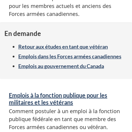
o
pour les membres actuels et anciens des
i
Forces armées canadiennes.
s
En demande
à
Retour aux études en tant que vétéran
l
Emplois dans les Forces armées canadiennes
’
Emplois au gouvernement du Canada
i
S
n
Emplois à la fonction publique pour les
e
militaires et les vétérans
t
r
Comment postuler à un emploi à la fonction
e
publique fédérale en tant que membre des
v
Forces armées canadiennes ou vétéran.
n