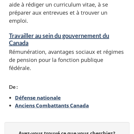
aide à rédiger un curriculum vitae, à se
n
é
préparer aux entrevues et à trouver un
e
emploi.
r
m
a
Travailler au sein du gouvernement du
e
Canada
n
n
Rémunération, avantages sociaux et régimes
t
de pension pour la fonction publique
s
fédérale.
s
e
t
De :
Défense nationale
d
Anciens Combattants Canada
e
D
s
D
Avez-vous trouvé ce que vous cherchiez?