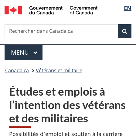
/
Sélec
EN
Passer
Passer
Passer
Government
au
à
à
de
of
contenu
«
la
Canada
Recherche
Rechercher
principal
Au
version
Rec
la
dans
sujet
HTML
Canada.ca
du
simplifiée
langu
Menu
gouvernement
MENU
PRINCIPAL
»
Vous
Canada.ca
Vétérans et militaire
êtes
E
Études et emplois à
ici :
m
l’intention des vétérans
p
et des militaires
l
Possibilités d’emploi et soutien à la carrière