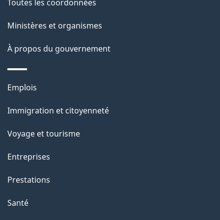
p
Toutes les coordonnées
o
a
a
Ministères et organismes
c
g
À propos du gouvernement
t
e
i
o
Thèmes
Emplois
n
et
s
Immigration et citoyenneté
sujets
u
Voyage et tourisme
r
c
Entreprises
e
Prestations
t
t
Santé
e