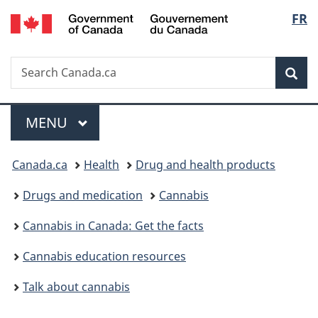
/
Langu
FR
Skip
Skip
Switch
Gouvernement
to
to
to
select
du
main
"About
basic
Canada
Search
Search
content
government"
HTML
Sea
Canada.ca
version
Menu
MAIN
MENU
You
Canada.ca
Health
Drug and health products
are
Drugs and medication
Cannabis
here:
Cannabis in Canada: Get the facts
Cannabis education resources
Talk about cannabis