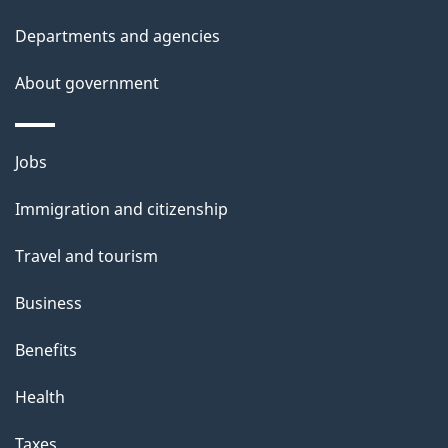
l
Departments and agencies
s
About government
Themes
Jobs
and
Immigration and citizenship
topics
Travel and tourism
Business
Benefits
Health
Taxes