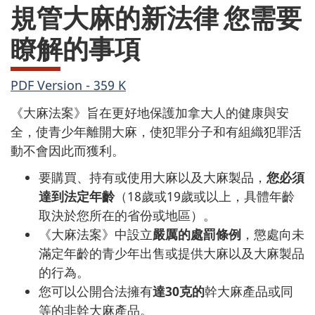
規管大麻的新法律 您需要
瞭解的事項
PDF Version - 359 K
《大麻法案》旨在更好地保護加拿大人的健康與安
全，使青少年離開大麻，使犯罪分子和有組織犯罪活
動不會因此而獲利。
要購買、持有或使用大麻以及大麻製品，
您必須
達到法定年齡
（18歲或19歲或以上，具體年齡
取決於您所在的省份或地區）。
《大麻法案》中設立
嚴厲的處罰條例
，懲處向未
滿定年齡的青少年出售或提供大麻以及大麻製品
的行為。
您可以公開合法擁有
達30克的
幹大麻產品或同
等的非幹大麻產品。