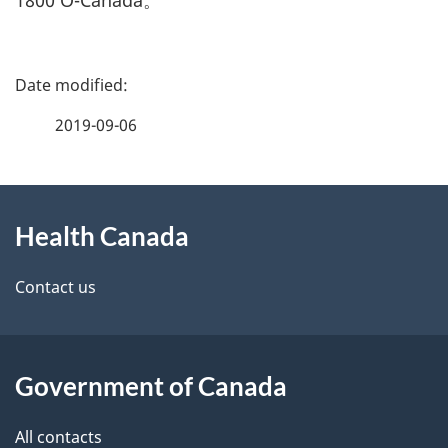
P
a
2019-09-06
g
About
e
Health Canada
this
d
site
e
Contact us
t
a
Government of Canada
i
All contacts