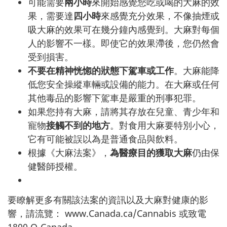
可能需要
兩小時
來開始感覺您吃或喝的大麻的效
果，需要達
四小時
來感覺充分效果，不像抽煙或
吸大麻的效果可在幾分鐘內感覺到。大麻對每個
人的影響不一樣。即使它的效果滯後，您仍然會
受到損害。
不要在精神恍惚的狀態下駕車或工作
。大麻能降
低您安全操縱車輛或設備的能力。在大麻或任何
其他毒品的影響下駕車是嚴重的刑事犯罪。
如果您持有大麻，請將其存放在兒童、青少年和
寵物
接觸不到的地方
。對食用大麻要特別小心，
它有可能被誤以為是普通食品與飲料。
根據《大麻法案》，
為醫療目的獲取大麻
仍由保
健醫師授權。
要瞭解更多有關該法案的資訊以及大麻對健康的影
響，請流覽：
www.Canada.ca/Cannabis
或致電
1800 O-Canada。