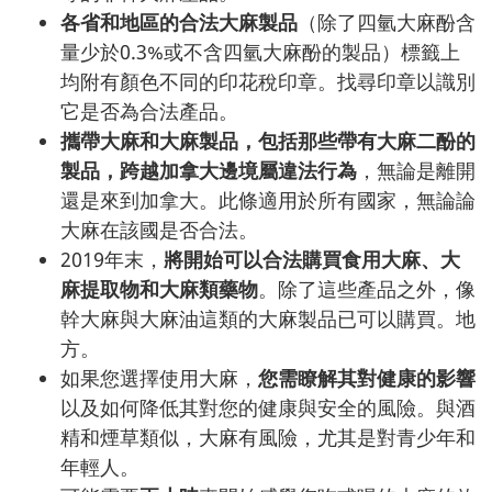
各省和地區的合法大麻製品
（除了四氫大麻酚含
量少於0.3%或不含四氫大麻酚的製品）標籤上
均附有顏色不同的印花稅印章。找尋印章以識別
它是否為合法產品。
攜帶大麻和大麻製品，包括那些帶有大麻二酚的
製品，跨越加拿大邊境屬違法行為
，無論是離開
還是來到加拿大。此條適用於所有國家，無論論
大麻在該國是否合法。
2019年末，
將開始可以合法購買食用大麻、大
麻提取物和大麻類藥物
。除了這些產品之外，像
幹大麻與大麻油這類的大麻製品已可以購買。地
方。
如果您選擇使用大麻，
您需瞭解其對健康的影響
以及如何降低其對您的健康與安全的風險。與酒
精和煙草類似，大麻有風險，尤其是對青少年和
年輕人。