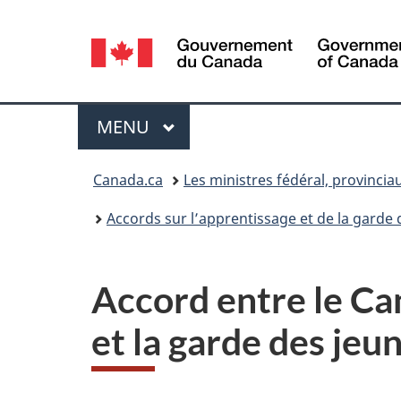
Sélection
de
la
Menu
MENU
PRINCIPAL
langue
Vous
Canada.ca
Les ministres fédéral, provincia
êtes
Accords sur l’apprentissage et de la garde
ici :
Accord entre le Ca
et la garde des je