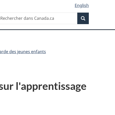
English
Recherche
echercher
Recherche
ans
anada.ca
garde des jeunes enfants
sur l'apprentissage