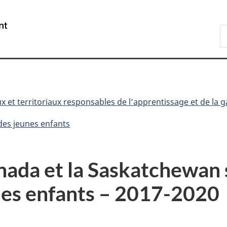
Passer
Passer
Passer
Passer
au
au
à
à
/
R
Gestionnaire
contenu
«
la
Government
d
des
principal
Au
version
of
C
Invitations
sujet
HTML
Canada
du
simplifiée
gouvernement
»
ux et territoriaux responsables de l’apprentissage et de la 
 des jeunes enfants
nada et la Saskatchewan 
unes enfants – 2017-2020