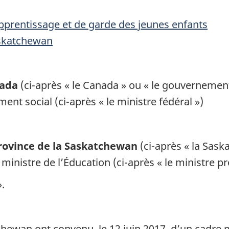
apprentissage et de garde des jeunes enfants
askatchewan
nada
(ci-après « le Canada » ou « le gouvernemen
nt social (ci-après « le ministre fédéral »)
province de la Saskatchewan
(ci-après « la Sas
ministre de l’Éducation (ci-après « le ministre pro
».
chewan ont convenu, le 12 juin 2017, d’un cadre 