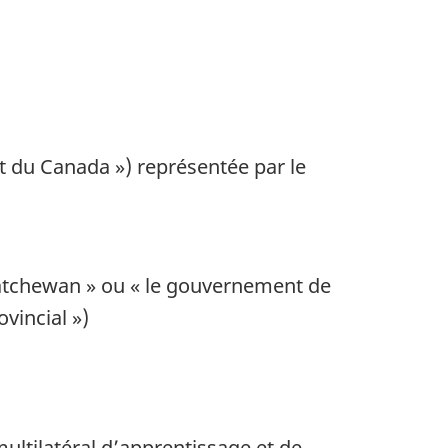
t du Canada ») représentée par le
katchewan » ou « le gouvernement de
vincial »)
multilatéral d’apprentissage et de