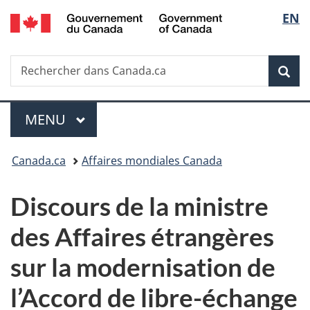
/
Sélec
EN
Passer
Passer
Passer
Government
au
à
à
de
of
contenu
«
la
Canada
Recherche
Rechercher
principal
Au
version
Rec
la
dans
sujet
HTML
Canada.ca
du
simplifiée
langu
Menu
gouvernement
MENU
PRINCIPAL
»
Vous
Canada.ca
Affaires mondiales Canada
êtes
Discours de la ministre
ici :
des Affaires étrangères
sur la modernisation de
l’Accord de libre-échange