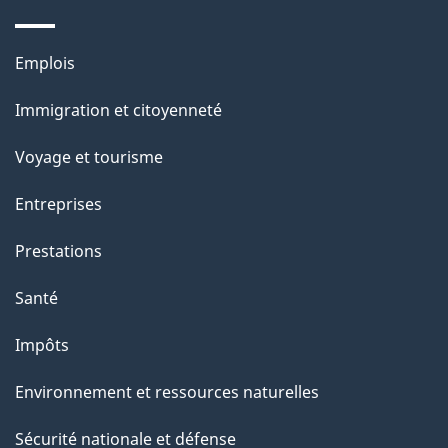
e
l
Thèmes
Emplois
et
a
Immigration et citoyenneté
sujets
p
Voyage et tourisme
a
Entreprises
g
Prestations
e
Santé
Impôts
Environnement et ressources naturelles
Sécurité nationale et défense