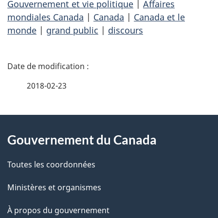
Gouvernement et vie politique
|
Affaires
mondiales Canada
|
Canada
|
Canada et le
monde
|
grand public
|
discours
D
é
2018-02-23
t
À
a
Gouvernement du Canada
propos
i
de
l
Toutes les coordonnées
ce
s
Ministères et organismes
site
d
À propos du gouvernement