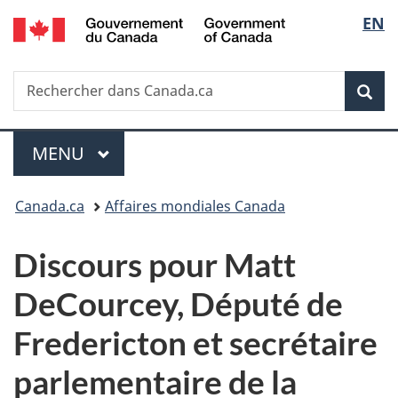
/
Sélec
EN
Passer
Passer
Passer
Government
au
à
à
de
of
contenu
«
la
Canada
Recherche
Rechercher
principal
Au
version
Rec
la
dans
sujet
HTML
Canada.ca
du
simplifiée
langu
Menu
gouvernement
MENU
PRINCIPAL
»
Vous
Canada.ca
Affaires mondiales Canada
êtes
Discours pour Matt
ici :
DeCourcey, Député de
Fredericton et secrétaire
parlementaire de la