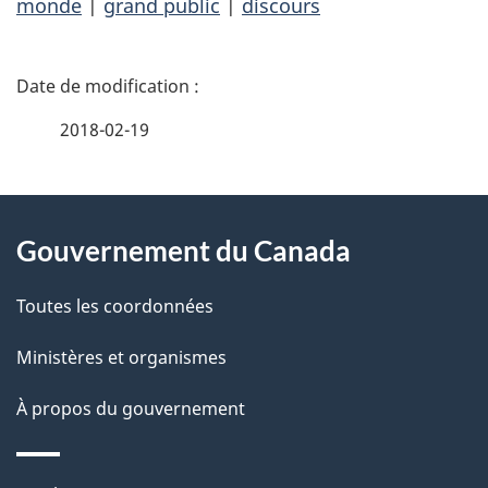
monde
|
grand public
|
discours
D
é
2018-02-19
t
À
a
Gouvernement du Canada
propos
i
de
l
Toutes les coordonnées
ce
s
Ministères et organismes
site
d
À propos du gouvernement
e