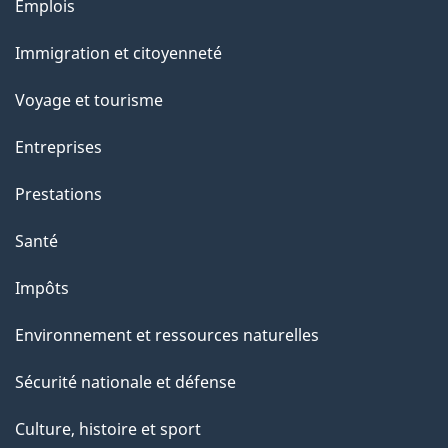
l
Thèmes
Emplois
et
a
Immigration et citoyenneté
sujets
p
Voyage et tourisme
a
Entreprises
g
Prestations
e
Santé
Impôts
Environnement et ressources naturelles
Sécurité nationale et défense
Culture, histoire et sport