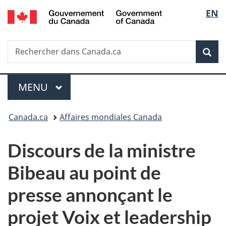
/
Sélec
EN
Passer
Passer
Passer
Government
au
à
à
de
of
contenu
«
la
Canada
Recherche
Rechercher
principal
Au
version
Rec
la
dans
sujet
HTML
Canada.ca
du
simplifiée
langu
Menu
gouvernement
MENU
PRINCIPAL
»
Vous
Canada.ca
Affaires mondiales Canada
êtes
Discours de la ministre
ici :
Bibeau au point de
presse annonçant le
projet Voix et leadership