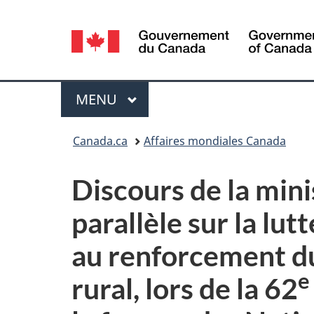
Sélection
de
la
Menu
MENU
PRINCIPAL
langue
Vous
Canada.ca
Affaires mondiales Canada
êtes
Discours de la mini
ici :
parallèle sur la lu
au renforcement du
e
rural, lors de la 62