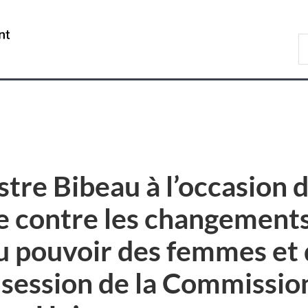
Passer
Passer
Passer
Passer
au
au
à
à
/
R
Gestionnaire
contenu
«
la
Government
d
des
principal
Au
version
of
C
Invitations
sujet
HTML
Canada
du
simplifiée
gouvernement
»
stre Bibeau à l’occasion
tte contre les changement
 pouvoir des femmes et de
session de la Commission