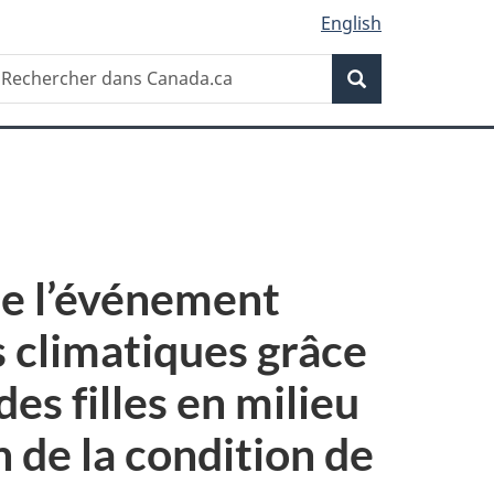
English
Recherche
echercher
Recherche
ans
anada.ca
 de l’événement
s climatiques grâce
s filles en milieu
 de la condition de