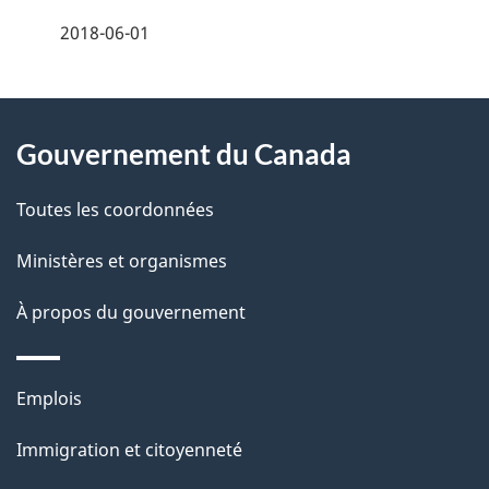
é
2018-06-01
t
À
a
Gouvernement du Canada
propos
i
de
l
Toutes les coordonnées
ce
s
Ministères et organismes
site
d
À propos du gouvernement
e
l
Thèmes
Emplois
et
a
Immigration et citoyenneté
sujets