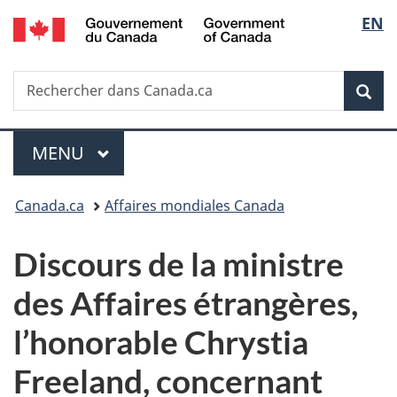
/
Sélec
EN
Passer
Passer
Passer
Government
au
à
à
de
of
contenu
«
la
Canada
Recherche
Rechercher
principal
Au
version
Rec
la
dans
sujet
HTML
Canada.ca
du
simplifiée
langu
Menu
gouvernement
MENU
PRINCIPAL
»
Vous
Canada.ca
Affaires mondiales Canada
êtes
Discours de la ministre
ici :
des Affaires étrangères,
l’honorable Chrystia
Freeland, concernant