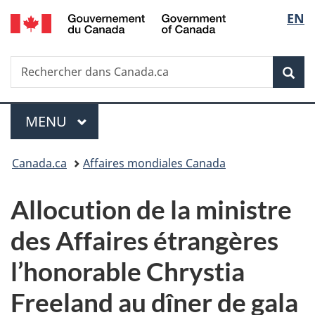
/
Sélec
EN
Passer
Passer
Passer
Government
au
à
à
de
of
contenu
«
la
Canada
Recherche
Rechercher
principal
Au
version
Rec
la
dans
sujet
HTML
Canada.ca
du
simplifiée
langu
Menu
gouvernement
MENU
PRINCIPAL
»
Vous
Canada.ca
Affaires mondiales Canada
êtes
Allocution de la ministre
ici :
des Affaires étrangères
l’honorable Chrystia
Freeland au dîner de gala