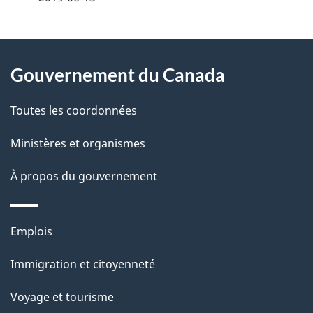
t
À
a
Gouvernement du Canada
propos
i
de
l
Toutes les coordonnées
ce
s
Ministères et organismes
site
d
À propos du gouvernement
e
l
Thèmes
Emplois
et
a
Immigration et citoyenneté
sujets
p
Voyage et tourisme