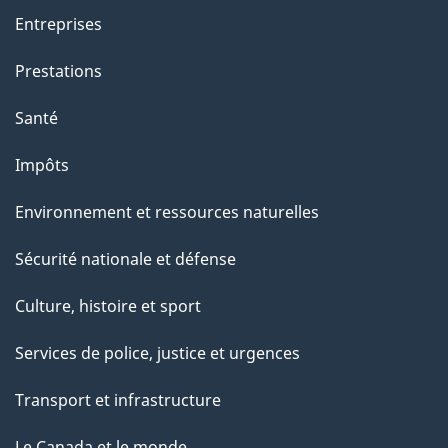
a
Entreprises
g
Prestations
e
Santé
Impôts
Environnement et ressources naturelles
Sécurité nationale et défense
Culture, histoire et sport
Services de police, justice et urgences
Transport et infrastructure
Le Canada et le monde