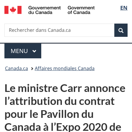
/
Sélec
EN
Passer
Passer
Passer
Government
au
à
à
de
of
contenu
«
la
Canada
Recherche
Rechercher
principal
Au
version
Rec
la
dans
sujet
HTML
Canada.ca
du
simplifiée
langu
Menu
gouvernement
MENU
PRINCIPAL
»
Vous
Canada.ca
Affaires mondiales Canada
êtes
Le ministre Carr annonce
ici :
l’attribution du contrat
pour le Pavillon du
Canada à l’Expo 2020 de