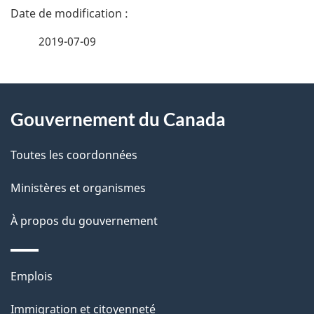
D
é
2019-07-09
t
À
a
Gouvernement du Canada
propos
i
de
l
Toutes les coordonnées
ce
s
Ministères et organismes
site
d
À propos du gouvernement
e
l
Thèmes
Emplois
et
a
Immigration et citoyenneté