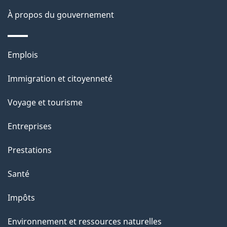
site
d
À propos du gouvernement
e
l
Thèmes
Emplois
et
a
Immigration et citoyenneté
sujets
p
Voyage et tourisme
a
Entreprises
g
Prestations
e
Santé
Impôts
Environnement et ressources naturelles