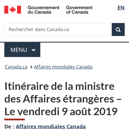
/
Sélec
EN
Passer
Passer
Passer
Government
au
à
à
de
of
contenu
«
la
Canada
Recherche
Rechercher
principal
Au
version
Rec
la
dans
sujet
HTML
Canada.ca
du
simplifiée
langu
Menu
gouvernement
MENU
PRINCIPAL
»
Vous
Canada.ca
Affaires mondiales Canada
êtes
Itinéraire de la ministre
ici :
des Affaires étrangères –
Le vendredi 9 août 2019
De :
Affaires mondiales Canada