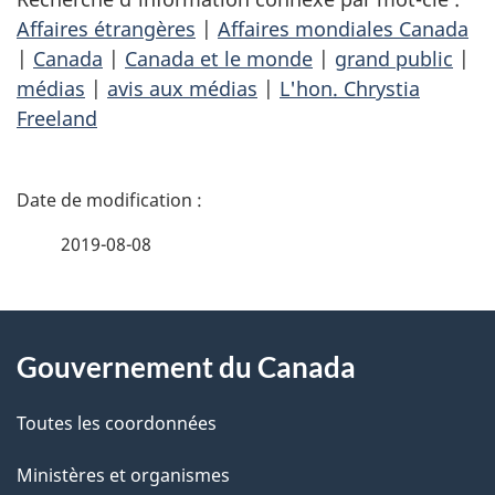
Affaires étrangères
|
Affaires mondiales Canada
|
Canada
|
Canada et le monde
|
grand public
|
médias
|
avis aux médias
|
L'hon. Chrystia
Freeland
D
é
2019-08-08
t
À
a
Gouvernement du Canada
propos
i
de
l
Toutes les coordonnées
ce
s
Ministères et organismes