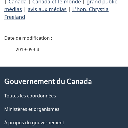
|
Canada
|
Canada et le monde
|
grand public
|
médias
|
avis aux médias
|
L'hon. Chrystia
Freeland
D
é
2019-09-04
t
À
a
Gouvernement du Canada
propos
i
de
l
Toutes les coordonnées
ce
s
Ministères et organismes
site
d
À propos du gouvernement