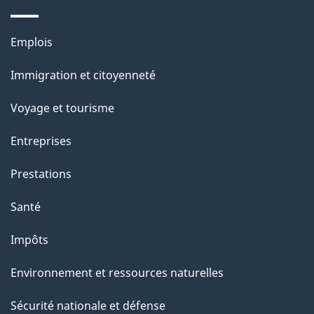
e
l
Thèmes
Emplois
et
a
Immigration et citoyenneté
sujets
p
Voyage et tourisme
a
Entreprises
g
Prestations
e
Santé
Impôts
Environnement et ressources naturelles
Sécurité nationale et défense