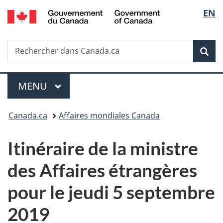
/
Sélec
EN
Passer
Passer
Passer
Government
au
à
à
de
of
contenu
«
la
Canada
Recherche
Rechercher
principal
Au
version
Rec
la
dans
sujet
HTML
Canada.ca
du
simplifiée
langu
Menu
gouvernement
MENU
PRINCIPAL
»
Vous
Canada.ca
Affaires mondiales Canada
êtes
Itinéraire de la ministre
ici :
des Affaires étrangères
pour le jeudi 5 septembre
2019