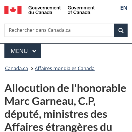
/
Sélec
EN
Passer
Passer
Passer
Government
au
à
à
de
of
contenu
«
la
Canada
Recherche
Rechercher
principal
Au
version
Rec
la
dans
sujet
HTML
Canada.ca
du
simplifiée
langu
Menu
gouvernement
MENU
PRINCIPAL
»
Vous
Canada.ca
Affaires mondiales Canada
êtes
Allocution de l'honorable
ici :
Marc Garneau, C.P,
député, ministres des
Affaires étrangères du