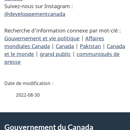
Suivez-nous sur Instagram :
@developpementcanada
Recherche d'information connexe par mot-clé :
Gouvernement et vie politique
|
Affaires
mondiales Canada
|
Canada
|
Pakistan
|
Canada
et le monde
|
grand public
|
communiqués de
presse
D
é
2022-08-30
t
À
a
Gouvernement du Canada