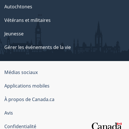
Autochtones
Vétérans et militaires
Jeunesse
Gérer les événements de la vie
Organisation
Médias sociaux
du
Applications mobiles
gouvernement
du
À propos de Canada.ca
Canada
Avis
Confidentialité