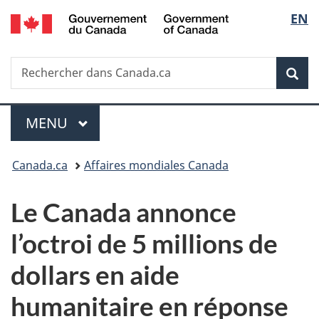
/
Sélec
EN
Passer
Passer
Passer
Government
au
à
à
de
of
contenu
«
la
Canada
Recherche
Rechercher
principal
Au
version
Rec
la
dans
sujet
HTML
Canada.ca
du
simplifiée
langu
Menu
gouvernement
MENU
PRINCIPAL
»
Vous
Canada.ca
Affaires mondiales Canada
êtes
Le Canada annonce
ici :
l’octroi de 5 millions de
dollars en aide
humanitaire en réponse