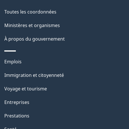
propos
i
de
l
Toutes les coordonnées
ce
s
Ministères et organismes
site
d
À propos du gouvernement
e
l
Thèmes
Emplois
et
a
Immigration et citoyenneté
sujets
p
Voyage et tourisme
a
Entreprises
g
Prestations
e