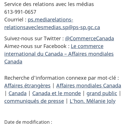
Service des relations avec les médias
613-991-0657
Courriel :
ps.mediarelations-
relationsaveclesmedias.sp@ps-sp.gc.ca
Suivez-nous sur Twitter :
@CommerceCanada
Aimez-nous sur Facebook :
Le commerce
international du Canada – Affaires mondiales
Canada
Recherche d'information connexe par mot-clé :
Affaires étrangères
|
Affaires mondiales Canada
|
Canada
|
Canada et le monde
|
grand public
|
communiqués de presse
|
L'hon. Mélanie Joly
D