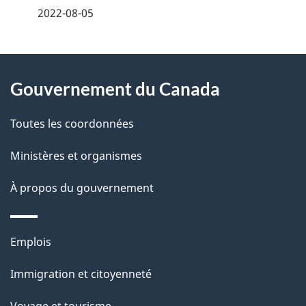
é
2022-08-05
t
À
a
Gouvernement du Canada
propos
i
de
l
Toutes les coordonnées
ce
s
Ministères et organismes
site
d
À propos du gouvernement
e
l
Thèmes
Emplois
et
a
Immigration et citoyenneté
sujets
p
Voyage et tourisme