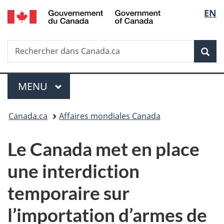
/
Sélec
EN
Passer
Passer
Passer
Government
au
à
à
de
of
contenu
«
la
Canada
Recherche
Rechercher
principal
Au
version
Rec
la
dans
sujet
HTML
Canada.ca
du
simplifiée
langu
Menu
gouvernement
MENU
PRINCIPAL
»
Vous
Canada.ca
Affaires mondiales Canada
êtes
Le Canada met en place
ici :
une interdiction
temporaire sur
l’importation d’armes de