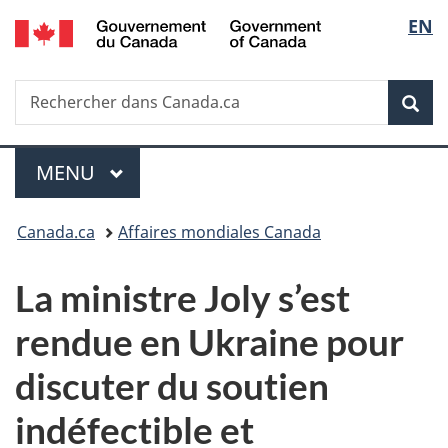
/
Sélec
EN
Passer
Passer
Passer
Government
au
à
à
de
of
contenu
«
la
Canada
Recherche
Rechercher
principal
Au
version
Rec
la
dans
sujet
HTML
Canada.ca
du
simplifiée
langu
Menu
gouvernement
MENU
PRINCIPAL
»
Vous
Canada.ca
Affaires mondiales Canada
êtes
La ministre Joly s’est
ici :
rendue en Ukraine pour
discuter du soutien
indéfectible et