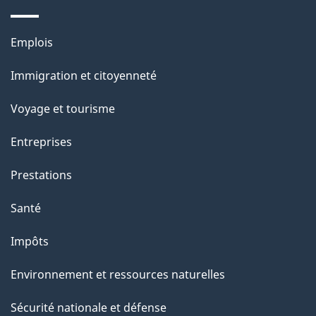
e
l
Thèmes
Emplois
et
a
Immigration et citoyenneté
sujets
p
Voyage et tourisme
a
Entreprises
g
Prestations
e
Santé
Impôts
Environnement et ressources naturelles
Sécurité nationale et défense