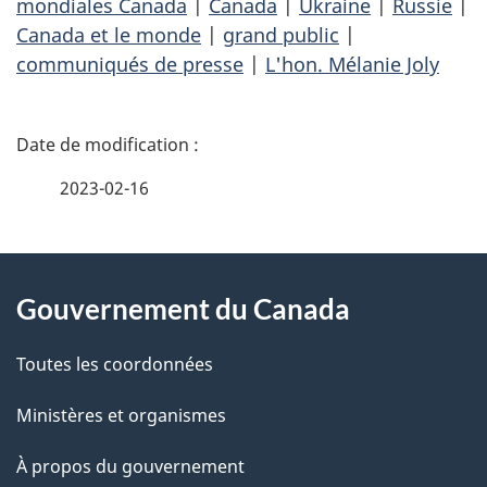
mondiales Canada
|
Canada
|
Ukraine
|
Russie
|
Canada et le monde
|
grand public
|
communiqués de presse
|
L'hon. Mélanie Joly
D
é
2023-02-16
t
À
a
Gouvernement du Canada
propos
i
de
l
Toutes les coordonnées
ce
s
Ministères et organismes
site
d
À propos du gouvernement