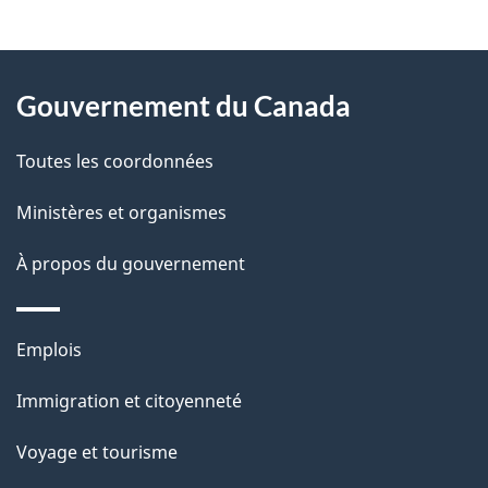
t
À
a
Gouvernement du Canada
propos
i
de
l
Toutes les coordonnées
ce
s
Ministères et organismes
site
d
À propos du gouvernement
e
l
Thèmes
Emplois
et
a
Immigration et citoyenneté
sujets
p
Voyage et tourisme