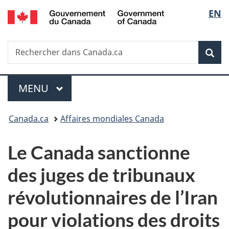
/
Sélec
EN
Passer
Passer
Passer
Government
au
à
à
de
of
contenu
«
la
Canada
Recherche
Rechercher
principal
Au
version
Rec
la
dans
sujet
HTML
Canada.ca
du
simplifiée
langu
Menu
gouvernement
MENU
PRINCIPAL
»
Vous
Canada.ca
Affaires mondiales Canada
êtes
Le Canada sanctionne
ici :
des juges de tribunaux
révolutionnaires de l’Iran
pour violations des droits