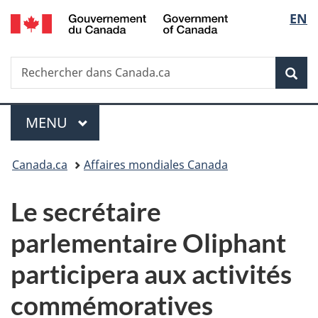
/
Sélec
EN
Passer
Passer
Passer
Government
au
à
à
de
of
contenu
«
la
Canada
Recherche
Rechercher
principal
Au
version
Rec
la
dans
sujet
HTML
Canada.ca
du
simplifiée
langu
Menu
gouvernement
MENU
PRINCIPAL
»
Vous
Canada.ca
Affaires mondiales Canada
êtes
Le secrétaire
ici :
parlementaire Oliphant
participera aux activités
commémoratives