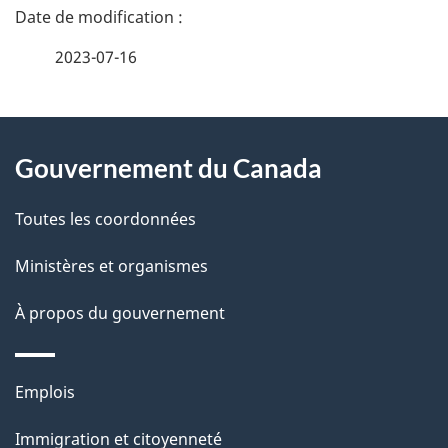
D
é
2023-07-16
t
À
a
Gouvernement du Canada
propos
i
de
l
Toutes les coordonnées
ce
s
Ministères et organismes
site
d
À propos du gouvernement
e
l
Thèmes
Emplois
et
a
Immigration et citoyenneté