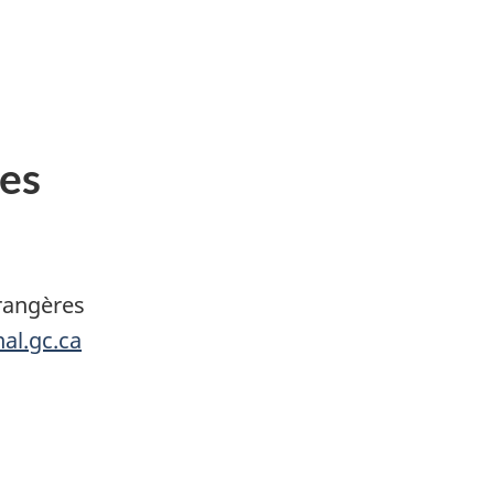
es
trangères
al.gc.ca