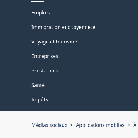
ce
s
Thèmes
Emplois
site
d
et
Immigration et citoyenneté
sujets
e
Voyage et tourisme
l
Entreprises
a
Prestations
p
Santé
a
Impôts
g
e
Médias sociaux
Applications mobiles
À
Organisation
du