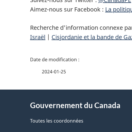
Aimez-nous sur Facebook :
La politi
Recherche d'information connexe par
Israël
|
Cisjordanie et la bande de Ga
D
é
2024-01-25
t
À
a
Gouvernement du Canada
propos
i
de
Toutes les coordonnées
l