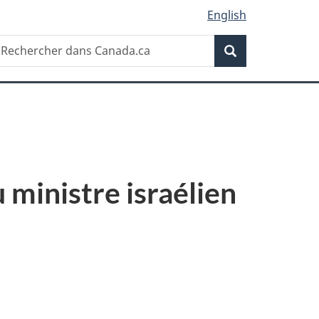
English
Recherche
echercher
Recherche
ans
anada.ca
 ministre israélien