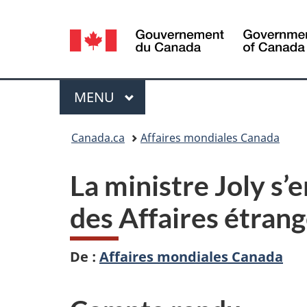
Sélection
de
la
Menu
MENU
PRINCIPAL
langue
Vous
Canada.ca
Affaires mondiales Canada
êtes
La ministre Joly s’
ici :
des Affaires étran
De :
Affaires mondiales Canada