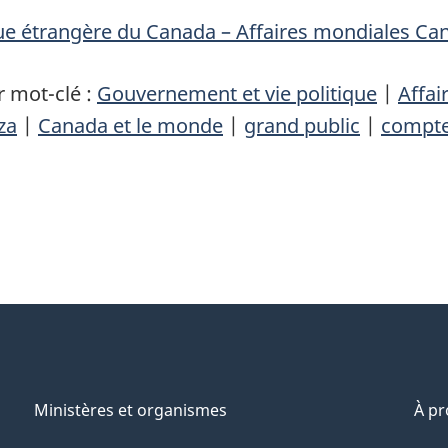
que étrangère du Canada – Affaires mondiales Ca
 mot-clé :
Gouvernement et vie politique
|
Affai
za
|
Canada et le monde
|
grand public
|
compte
Ministères et organismes
À p