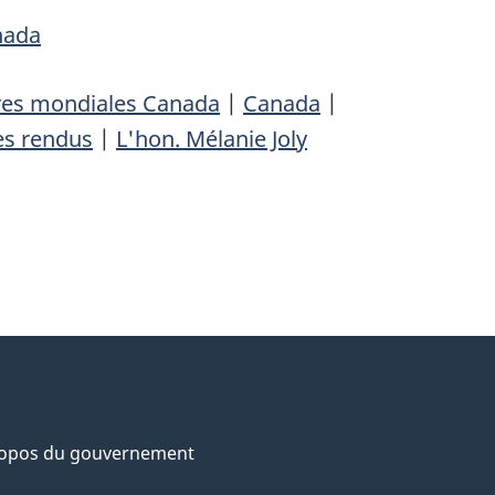
nada
res mondiales Canada
|
Canada
|
s rendus
|
L'hon. Mélanie Joly
ropos du gouvernement