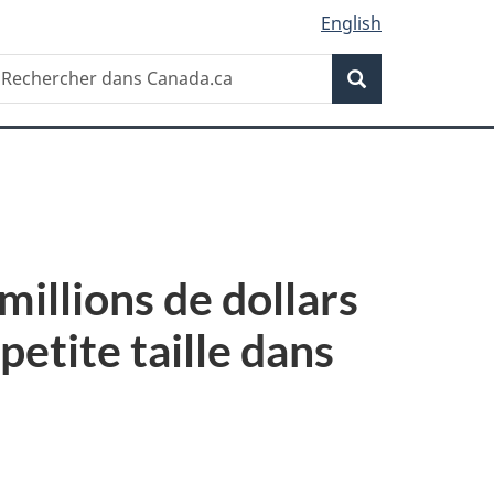
English
Recherche
echercher
Recherche
ans
anada.ca
illions de dollars
petite taille dans