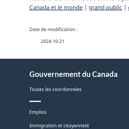
Canada et le monde
|
grand public
|
D
é
2024-10-21
t
À
a
Gouvernement du Canada
propos
i
de
Toutes les coordonnées
l
ce
s
Thèmes
Emplois
site
d
et
Immigration et citoyenneté