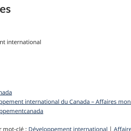
es
t international
nada
ppement international du Canada – Affaires mo
ppementcanada
 mot-clé :
Développement international
|
Affai