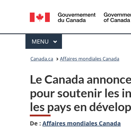
Sélection
de
la
Menu
MENU
PRINCIPAL
langue
Vous
Canada.ca
Affaires mondiales Canada
êtes
Le Canada annonce 
ici :
pour soutenir les in
les pays en dével
De :
Affaires mondiales Canada