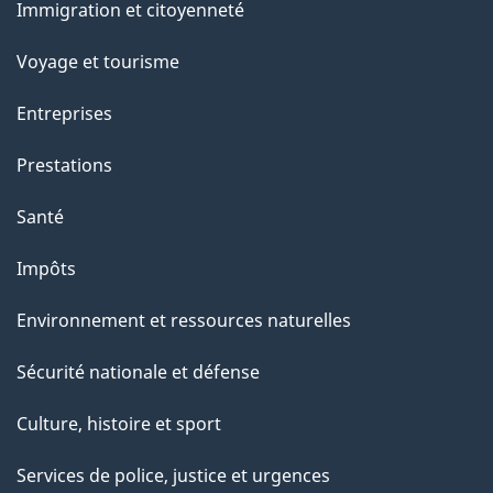
Immigration et citoyenneté
sujets
r
c
Voyage et tourisme
e
Entreprises
t
t
Prestations
e
Santé
p
a
Impôts
g
Environnement et ressources naturelles
e
Sécurité nationale et défense
Culture, histoire et sport
Services de police, justice et urgences