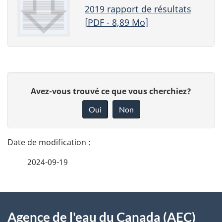
2019 rapport de résultats
[
PDF
- 8,89
Mo
]
D
D
Avez-vous trouvé ce que vous cherchiez?
é
o
Oui
Non
n
t
n
a
e
2024-09-19
i
z
v
l
o
À
s
t
Agence de l'eau du Canada (AEC)