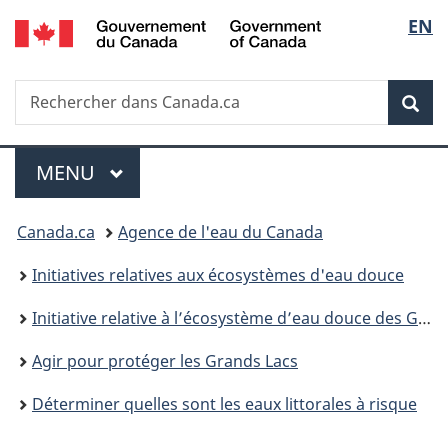
/
Sélec
EN
Passer
Passer
Passer
Government
au
à
à
de
of
contenu
«
la
Canada
Recherche
Rechercher
principal
Au
version
Rec
la
dans
sujet
HTML
Canada.ca
du
simplifiée
langu
Menu
gouvernement
MENU
PRINCIPAL
»
Vous
Canada.ca
Agence de l'eau du Canada
êtes
Initiatives relatives aux écosystèmes d'eau douce
ici :
Initiative relative à l’écosystème d’eau douce des Grands Lacs
Agir pour protéger les Grands Lacs
Déterminer quelles sont les eaux littorales à risque