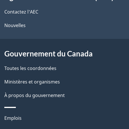
propos
r
d
de
e
Contactez l'AEC
e
r
ce
Nouvelles
l
é
site
t
a
r
Gouvernement du Canada
p
o
a
a
Toutes les coordonnées
c
g
Ministères et organismes
t
e
i
À propos du gouvernement
o
n
Thèmes
s
Emplois
et
u